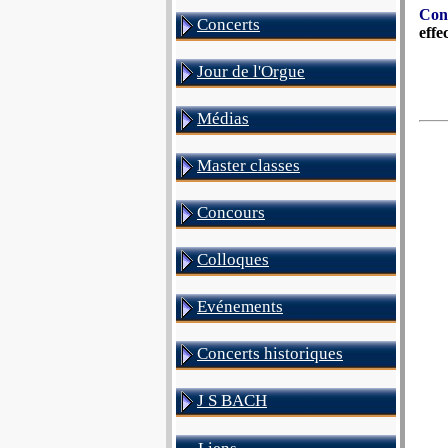
Cons
Concerts
effe
Jour de l'Orgue
Médias
Master classes
Concours
Colloques
Evénements
Concerts historiques
J S BACH