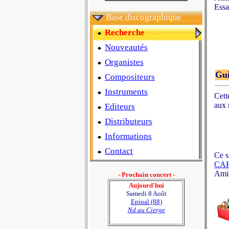
Essa
Base discographique
Recherche
Nouveautés
Organistes
Gui
Compositeurs
Instruments
Cett
aux 
Editeurs
Distributeurs
Informations
Contact
Ce s
CA
Amis
- Prochain concert -
Aujourd'hui
Samedi 8 Août
Epinal (88)
Nd au Cierge