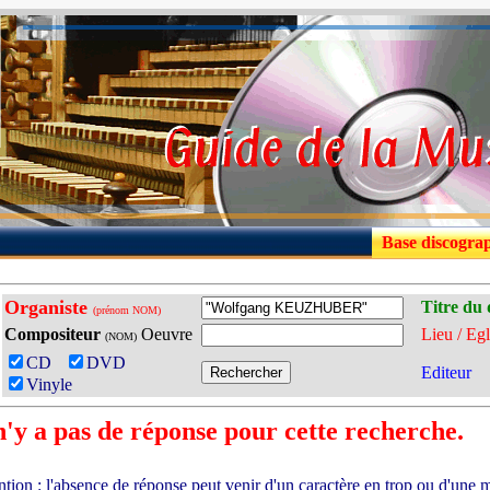
Base discogra
Organiste
Titre du 
(prénom NOM)
Compositeur
Oeuvre
Lieu / Egl
(NOM)
CD
DVD
Editeur
Vinyle
 n'y a pas de réponse pour cette recherche.
ntion : l'absence de réponse peut venir d'un caractère en trop ou d'une