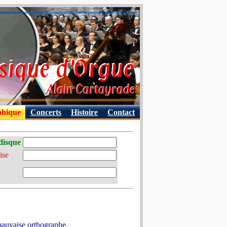
phique
Concerts
Histoire
Contact
disque
ise
 mauvaise orthographe.