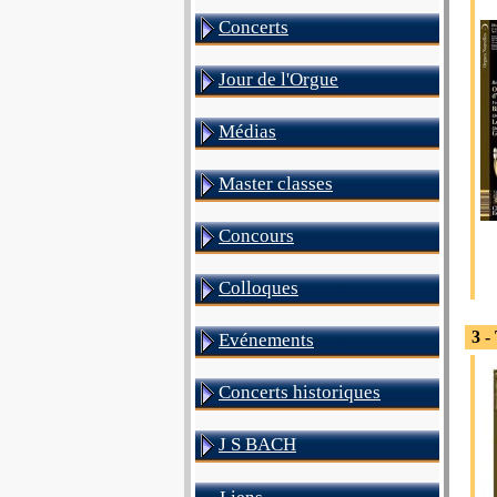
Concerts
Jour de l'Orgue
Médias
Master classes
Concours
Colloques
3 -
Evénements
Concerts historiques
J S BACH