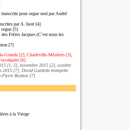
]
transcrite pour orgue seul par André
scrites par A. Isoir [4]
 orgue [5]
 des Frères Jacques (C’est nous les
iem [7]
la-Grande [2], Charleville-Mézières [3],
Forcalquier [6]
015 [1, 5], novembre 2015 [2], octobre
s 2015 [7]; David Gardette trompette
-Pierre Bestion [7]
ières à la Vierge