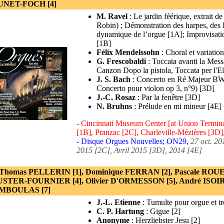
UNET-FOCH [4]
M. Ravel
: Le jardin féérique, extrait d
Robin) ; Démonstration des harpes, des 
dynamique de l’orgue [1A]; Improvisati
[1B]
Félix Mendelssohn
: Choral et variatio
G. Frescobaldi
: Toccata avanti la Mes
Canzon Dopo la pistola, Toccata per l'E
J. S. Bach
: Concerto en Ré Majeur BWV
Concerto pour violon op 3, n°9) [3D]
J.-C. Rosaz
: Par la fenêtre [3D]
N. Bruhns
: Prélude en mi mineur [4E]
- Cincinnati Museum Center [at Union Terminal
[1B], Pranzac [2C], Charleville-Mézières [3D]
- Disque Orgues Nouvelles; ON29,
27 oct. 20
2015 [2C], Avril 2015 [3D], 2014 [4E]
 Thomas PELLERIN [1], Dominique FERRAN [2], Pascale RO
STER-FOURNIER [4], Olivier D'ORMESSON [5], André ISOIR 
MBOULAS [7]
J.-L. Etienne
: Tumulte pour orgue et tr
C. P. Hartung
: Gigue [2]
Anonyme
: Herzliebster Jesu [2]