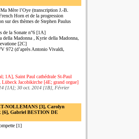
e Ma Mère l’Oye (transcription J.-B.
French Horn et de la progression
on sur des thèmes de Stephen Paulus
ns de la Sonate n°6 [1A]
sa della Madonna , Kyrie della Madonna,
levatione [2C]
 972 (d’après Antonio Vivaldi,
; 1A], Saint Paul cathédrale St-Paul
, Lübeck Jacobikirche [4E; grand orgue]
14 [1A]; 30 oct. 2014 [1B], Février
UET-NOLLEMANS [3], Carolyn
[6], Gabriel BESTION DE
ompette [1]