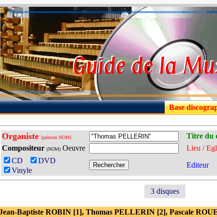
Base discogra
Organiste
Titre du 
(prénom NOM)
Compositeur
Oeuvre
Lieu / Egl
(NOM)
CD
DVD
Editeur
Vinyle
3 disques
 Jean-Baptiste ROBIN [1], Thomas PELLERIN [2], Pascale R