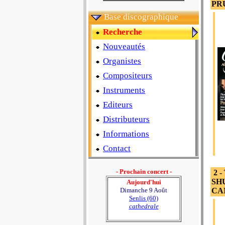
PR
Base discographique
Recherche
Nouveautés
Organistes
Compositeurs
Instruments
Editeurs
Distributeurs
Informations
Contact
- Prochain concert -
2 -
SHU
Aujourd'hui
Dimanche 9 Août
CA
Senlis (60)
cathedrale