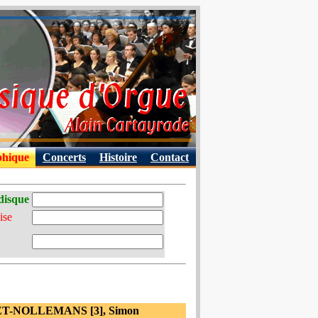
phique
Concerts
Histoire
Contact
disque
ise
OUET-NOLLEMANS [3], Simon