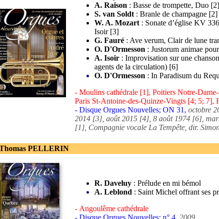
A. Raison
: Basse de trompette, Duo [2
S. van Soldt
: Branle de champagne [2]
W. A. Mozart
: Sonate d’église KV 336 
Isoir [3]
G. Fauré
: Ave verum, Clair de lune tran
O. D'Ormesson
: Justorum animae pour
A. Isoir
: Improvisation sur une chanson
agents de la circulation) [6]
O. D'Ormesson
: In Paradisum du Requ
- Moulins cathédrale [1], Poitiers Notre-Dame-
Paris St-Antoine-des-Quinze-Vingts [4; 5; 7], 
- Disque Orgues Nouvelles; ON 31,
octobre 2
2014 [3], août 2015 [4], 8 août 1974 [6], mar
[1], Compagnie vocale La Tempête, dir. Simon
 Thomas PELLERIN
R. Daveluy
: Prélude en mi bémol
A. Leblond
: Saint Michel offrant ses pr
- Angoulême cathédrale
- Disque Orgues Nouvelles; n° 4,
2009