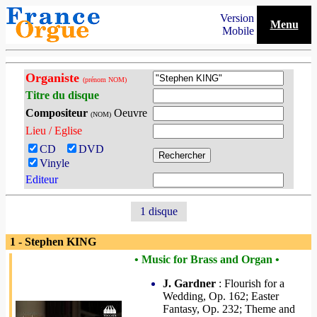
Version
Menu
Mobile
Organiste
(prénom NOM)
Titre du disque
Compositeur
Oeuvre
(NOM)
Lieu / Eglise
CD
DVD
Vinyle
Editeur
1 disque
1 - Stephen KING
• Music for Brass and Organ •
J. Gardner
: Flourish for a
Wedding, Op. 162; Easter
Fantasy, Op. 232; Theme and