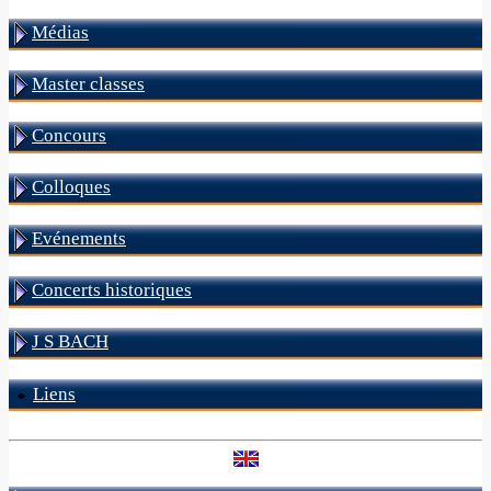
Médias
Master classes
Concours
Colloques
Evénements
Concerts historiques
J S BACH
Liens