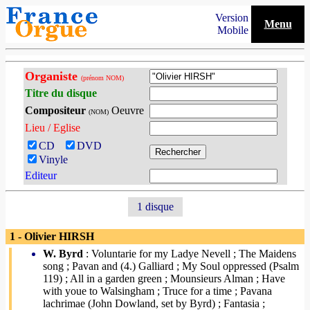
Version
Menu
Mobile
Organiste
(prénom NOM)
Titre du disque
Compositeur
Oeuvre
(NOM)
Lieu / Eglise
CD
DVD
Vinyle
Editeur
1 disque
1 - Olivier HIRSH
W. Byrd
: Voluntarie for my Ladye Nevell ; The Maidens
song ; Pavan and (4.) Galliard ; My Soul oppressed (Psalm
119) ; All in a garden green ; Mounsieurs Alman ; Have
with youe to Walsingham ; Truce for a time ; Pavana
lachrimae (John Dowland, set by Byrd) ; Fantasia ;