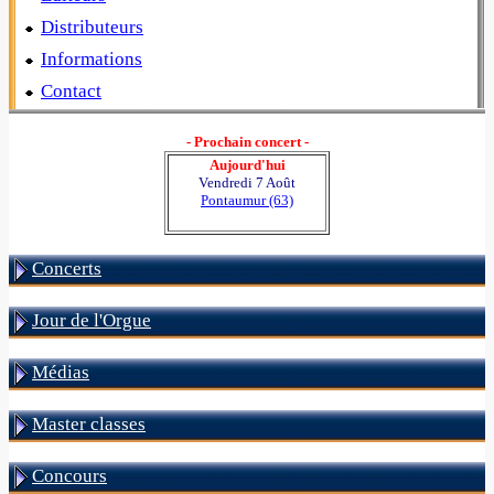
Distributeurs
Informations
Contact
- Prochain concert -
Aujourd'hui
Vendredi 7 Août
Pontaumur (63)
Concerts
Jour de l'Orgue
Médias
Master classes
Concours