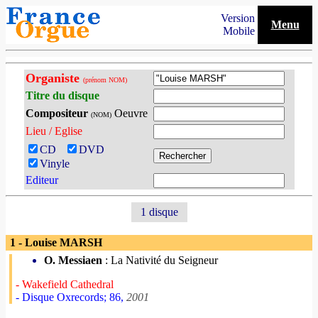
Version
Menu
Mobile
Organiste
(prénom NOM)
Titre du disque
Compositeur
Oeuvre
(NOM)
Lieu / Eglise
CD
DVD
Vinyle
Editeur
1 disque
1 - Louise MARSH
O. Messiaen
: La Nativité du Seigneur
- Wakefield Cathedral
- Disque Oxrecords; 86,
2001