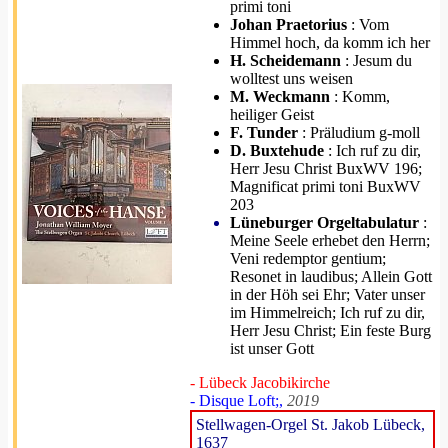
primi toni
Johan Praetorius
: Vom
Himmel hoch, da komm ich her
H. Scheidemann
: Jesum du
wolltest uns weisen
M. Weckmann
: Komm,
heiliger Geist
F. Tunder
: Präludium g-moll
D. Buxtehude
: Ich ruf zu dir,
Herr Jesu Christ BuxWV 196;
Magnificat primi toni BuxWV
203
Lüneburger Orgeltabulatur
:
Meine Seele erhebet den Herrn;
Veni redemptor gentium;
Resonet in laudibus; Allein Gott
in der Höh sei Ehr; Vater unser
im Himmelreich; Ich ruf zu dir,
Herr Jesu Christ; Ein feste Burg
ist unser Gott
- Lübeck Jacobikirche
- Disque Loft;,
2019
Stellwagen-Orgel St. Jakob Lübeck,
1637