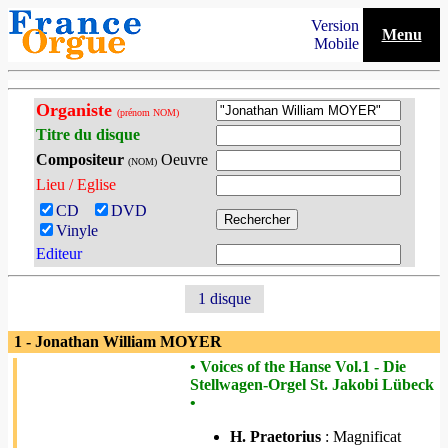
Version
Menu
Mobile
Organiste
(prénom NOM)
Titre du disque
Compositeur
Oeuvre
(NOM)
Lieu / Eglise
CD
DVD
Vinyle
Editeur
1 disque
1 - Jonathan William MOYER
• Voices of the Hanse Vol.1 - Die
Stellwagen-Orgel St. Jakobi Lübeck
•
H. Praetorius
: Magnificat