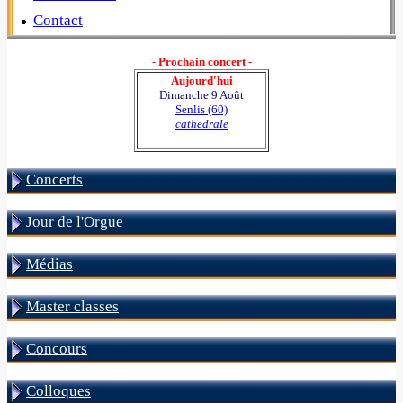
Contact
- Prochain concert -
Aujourd'hui
Dimanche 9 Août
Senlis (60)
cathedrale
Concerts
Jour de l'Orgue
Médias
Master classes
Concours
Colloques