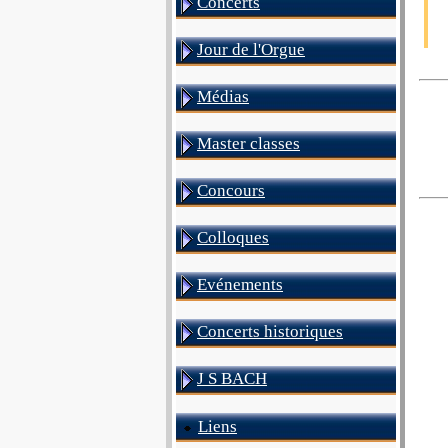
Concerts
Jour de l'Orgue
Médias
Master classes
Concours
Colloques
Evénements
Concerts historiques
J S BACH
Liens