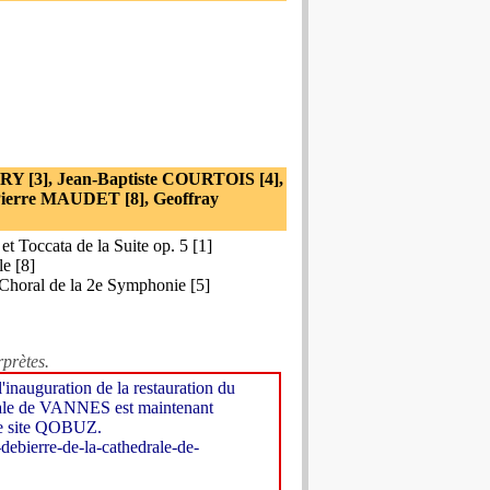
Y [3], Jean-Baptiste COURTOIS [4],
Pierre MAUDET [8], Geoffray
 et Toccata de la Suite op. 5 [1]
le [8]
 Choral de la 2e Symphonie [5]
rprètes.
'inauguration de la restauration du
ale de VANNES est maintenant
le site QOBUZ.
ebierre-de-la-cathedrale-de-