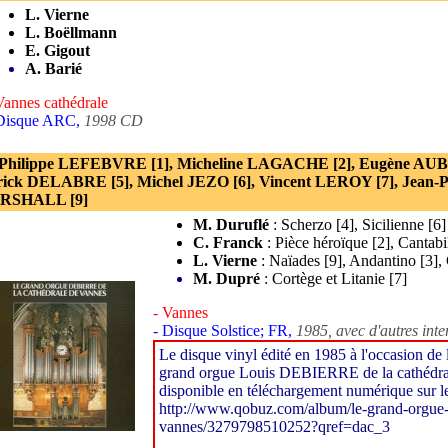
L. Vierne
L. Boëllmann
E. Gigout
A. Barié
Vannes cathédrale
 Disque ARC,
1998 CD
 Philippe LEFEBVRE [1], Micheline LAGACHE [2], Eugène AUBR
rick DELABRE [5], Michel JEZO [6], Vincent LEROY [7], Jean-
RSHALL [9]
M. Duruflé
: Scherzo [4], Sicilienne [6]
C. Franck
: Pièce héroïque [2], Cantabi
L. Vierne
: Naïades [9], Andantino [3],
M. Dupré
: Cortège et Litanie [7]
- Vannes
- Disque Solstice; FR,
1985, avec d'autres inte
Le disque vinyl édité en 1985 à l'occasion de l
grand orgue Louis DEBIERRE de la cathédr
disponible en téléchargement numérique sur 
http://www.qobuz.com/album/le-grand-orgue-d
vannes/3279798510252?qref=dac_3