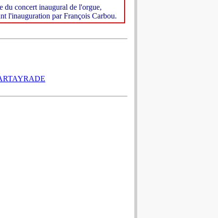
 du concert inaugural de l'orgue,
ant l'inauguration par François Carbou.
CARTAYRADE