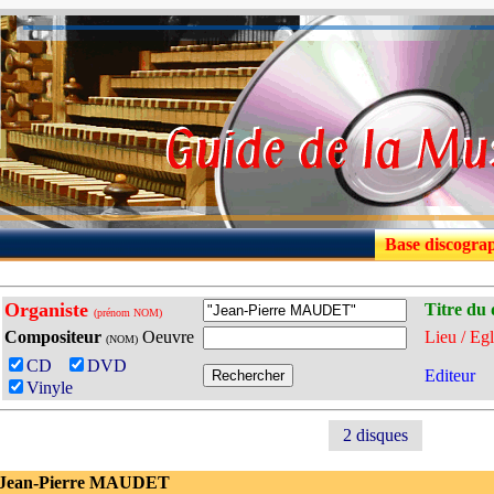
Base discogra
Organiste
Titre du 
(prénom NOM)
Compositeur
Oeuvre
Lieu / Egl
(NOM)
CD
DVD
Editeur
Vinyle
2 disques
 Jean-Pierre MAUDET