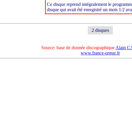
Ce disque reprend intégralement le programme
disque qui avait été enregistré un mois 1/2 av
2 disques
Source: base de donnée discographique
Alain 
www.france-orgue.fr