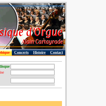
phique
Concerts
Histoire
Contact
disque
ise