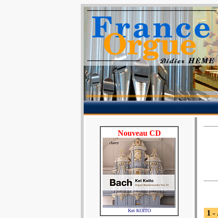
Nouveau CD
Kei KOÏTO
1 -