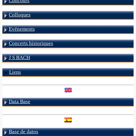
Concours
Colloques
Evénements
Concerts historiques
J S BACH
Liens
Data Base
Base de datos