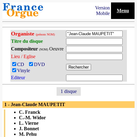
Version
Menu
Mobile
Organiste
(prénom NOM)
Titre du disque
Compositeur
Oeuvre
(NOM)
Lieu / Eglise
CD
DVD
Vinyle
Editeur
1 disque
1 - Jean-Claude MAUPETIT
C. Franck
C.-M. Widor
L. Vierne
J. Bonnet
M. Pehu