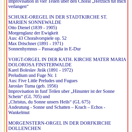
Improvisation in vier Teilen uber den Choral „Herzlich tut mich
verlangen“
SCHUKE-OREGEL IN DER STADTKIRCHE ST.
MARIEN SONNEWALDE
Otto Dienel (1839 - 1905)
Morgenglanz der Ewigkeit
Aus: 43 Choralvorspiele op. 52
Max Drischner (1891 - 1971)
Sonnenhymnus – Passacaglia in E-Dur
VOIGT-ORGEL IN DER KATH. KIRCHE MATER MARIA
DOLOROSA FINSTERWALDE
Karel Boleslav Jirák (1891 - 1972)
Preludium und Fuge Nr. 1
Aus: Five Little Preludes und Fugues
Jaroslav Tuma (geb. 1956)
Improvisation in funf Teilen uber „Hinunter ist der Sonne
Schein“ (GL 705) und
„Christus, du Sonne unsers Heils“ (GL 675)
Andeutung - Sonne und Schatten – Krach – Echos -
Wankelmut
MORGENSTERN-ORGEL IN DER DORFKIRCHE
DOLLENCHEN