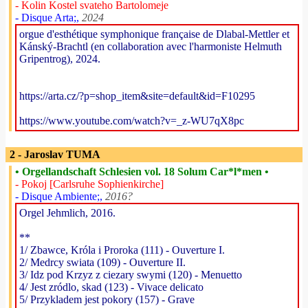
- Kolin Kostel svateho Bartolomeje
- Disque Arta;,
2024
orgue d'esthétique symphonique française de Dlabal-Mettler et
Kánský-Brachtl (en collaboration avec l'harmoniste Helmuth
Gripentrog), 2024.
https://arta.cz/?p=shop_item&site=default&id=F10295
https://www.youtube.com/watch?v=_z-WU7qX8pc
2 - Jaroslav TUMA
• Orgellandschaft Schlesien vol. 18 Solum Car*l*men •
- Pokoj [Carlsruhe Sophienkirche]
- Disque Ambiente;,
2016?
Orgel Jehmlich, 2016.
**
1/ Zbawce, Króla i Proroka (111) - Ouverture I.
2/ Medrcy swiata (109) - Ouverture II.
3/ Idz pod Krzyz z ciezary swymi (120) - Menuetto
4/ Jest zródlo, skad (123) - Vivace delicato
5/ Przykladem jest pokory (157) - Grave