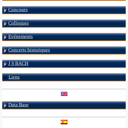
Concours
Colloques
Evénements
Concerts historiques
J S BACH
Liens
Data Base