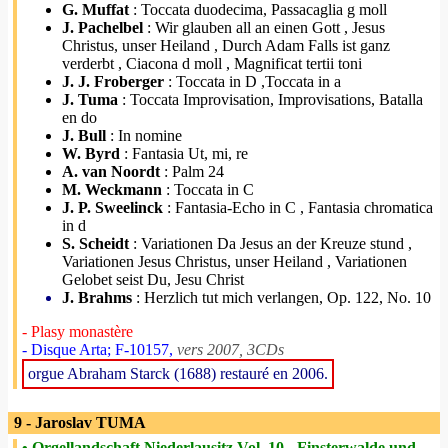
G. Muffat
: Toccata duodecima, Passacaglia g moll
J. Pachelbel
: Wir glauben all an einen Gott , Jesus
Christus, unser Heiland , Durch Adam Falls ist ganz
verderbt , Ciacona d moll , Magnificat tertii toni
J. J. Froberger
: Toccata in D ,Toccata in a
J. Tuma
: Toccata Improvisation, Improvisations, Batalla
en do
J. Bull
: In nomine
W. Byrd
: Fantasia Ut, mi, re
A. van Noordt
: Palm 24
M. Weckmann
: Toccata in C
J. P. Sweelinck
: Fantasia-Echo in C , Fantasia chromatica
in d
S. Scheidt
: Variationen Da Jesus an der Kreuze stund ,
Variationen Jesus Christus, unser Heiland , Variationen
Gelobet seist Du, Jesu Christ
J. Brahms
: Herzlich tut mich verlangen, Op. 122, No. 10
- Plasy monastère
- Disque Arta; F-10157,
vers 2007, 3CDs
orgue Abraham Starck (1688) restauré en 2006.
9 - Jaroslav TUMA
• Orgellandschaft Niederlausitz Vol. 10 - Finsterwalde und