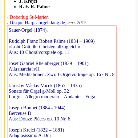
J. Krejci
R. F. R. Palme
- Doberlug St-Marien
- Disque Harp - orgelklang.de,
vers 2015
Sauer-Orgel (1874).
Rudolph Franz Robert Palme (1834 – 1909)
»Lobt Gott, ihr Christen allzugleich«
Aus: 10 Choralvorspiele op. 11
Josef Gabriel Rheinberger (1839 – 1901)
Alla marcia h/H
Aus: Meditationen. Zwölf Orgelvorträge op. 167 Nr. 8
Jaroslav Václav Vacek (1865 – 1935)
Sonate für Orgel g-Moll op. 32
Largo – Allegro moderato – Andante – Fuga
Joseph Bonnet (1884 - 1944)
Berceuse D
Aus: Douze Pièces op. 10 Nr. 6
Joseph Krejcí (1822 – 1881)
Adagiosissimo A-Dur