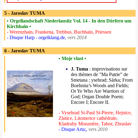
5 - Jaroslav TUMA
• Orgellandschaft Niederlausitz Vol. 14 - In den Dörfern um
Kirchhain •
- Werenzhain, Frankena, Trebbus, Buchhain, Priessen
- Disque Harp - orgelklang.de,
vers 2014
6 - Jaroslav TUMA
• Moje vlast •
J. Tuma
: improvisations sur
des thèmes de ”Ma Patrie” de
Smetana ; ysehrad; Sárka; From
Boehmia’s Woods and Fields;
Or Ye Who Are Warriors of
God; Organ Double Poem;
Encore I; Encore II.
- Vysehrad St-Paul St-Pierre, Hejnice,
Zlutice, Litomerice cathédrale,
Kladruby Monastère, Tabor, Zbraslav
- Disque Arta;,
vers 2010