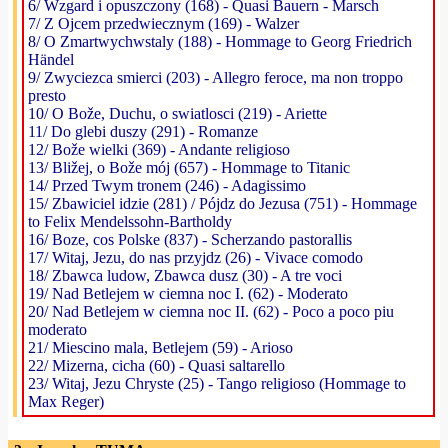
6/ Wzgard i opuszczony (168) - Quasi Bauern - Marsch
7/ Z Ojcem przedwiecznym (169) - Walzer
8/ O Zmartwychwstaly (188) - Hommage to Georg Friedrich
Händel
9/ Zwyciezca smierci (203) - Allegro feroce, ma non troppo
presto
10/ O Bože, Duchu, o swiatlosci (219) - Ariette
11/ Do glebi duszy (291) - Romanze
12/ Bože wielki (369) - Andante religioso
13/ Bližej, o Bože mój (657) - Hommage to Titanic
14/ Przed Twym tronem (246) - Adagissimo
15/ Zbawiciel idzie (281) / Pójdz do Jezusa (751) - Hommage
to Felix Mendelssohn-Bartholdy
16/ Boze, cos Polske (837) - Scherzando pastorallis
17/ Witaj, Jezu, do nas przyjdz (26) - Vivace comodo
18/ Zbawca ludow, Zbawca dusz (30) - A tre voci
19/ Nad Betlejem w ciemna noc I. (62) - Moderato
20/ Nad Betlejem w ciemna noc II. (62) - Poco a poco piu
moderato
21/ Miescino mala, Betlejem (59) - Arioso
22/ Mizerna, cicha (60) - Quasi saltarello
23/ Witaj, Jezu Chryste (25) - Tango religioso (Hommage to
Max Reger)