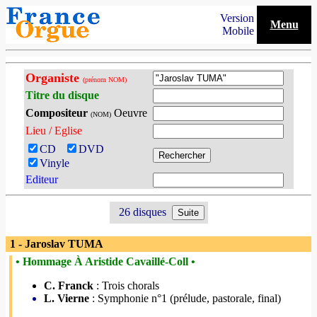
Version
Menu
Mobile
Organiste
(prénom NOM)
Titre du disque
Compositeur
Oeuvre
(NOM)
Lieu / Eglise
CD
DVD
Vinyle
Editeur
26 disques
1 - Jaroslav TUMA
• Hommage À Aristide Cavaillé-Coll •
C. Franck
: Trois chorals
L. Vierne
: Symphonie n°1 (prélude, pastorale, final)