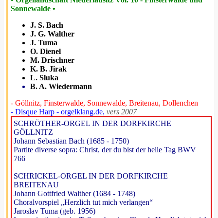
Sonnewalde •
J. S. Bach
J. G. Walther
J. Tuma
O. Dienel
M. Drischner
K. B. Jirak
L. Sluka
B. A. Wiedermann
- Göllnitz, Finsterwalde, Sonnewalde, Breitenau, Dollenchen
- Disque Harp - orgelklang.de,
vers 2007
SCHRÖTHER-ORGEL IN DER DORFKIRCHE
GÖLLNITZ
Johann Sebastian Bach (1685 - 1750)
Partite diverse sopra: Christ, der du bist der helle Tag BWV
766
SCHRICKEL-ORGEL IN DER DORFKIRCHE
BREITENAU
Johann Gottfried Walther (1684 - 1748)
Choralvorspiel „Herzlich tut mich verlangen“
Jaroslav Tuma (geb. 1956)