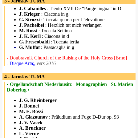
3 - Jaroslav TUMA
J. Cabanilles
: Tiento XVII De “Pange lingua” in D
J. Krieger
: Ciacona in g
G. Strozzi
: Toccata quarta per L’elevatione
J. Pachelbel
: Herzlich tut mich verlangen
M. Rossi
: Toccata Settima
J. K. Kerll
: Ciacona in d
G. Frescobaldi
: Toccata tertia
G. Muffat
: Passacaglia in g
- Doubravník Church of the Raising of the Holy Cross [Brno]
- Disque Arta;,
vers 2016
4 - Jaroslav TUMA
• Orgellandschaft Niederlausitz - Monographien - St. Marien
Doberlug •
J. G. Rheinberger
J. Bonnet
M. E. Bossi
A. Glazounov
: Präludium und Fuge D-Dur op. 93
J. V. Vacek
A. Bruckner
L. Vierne