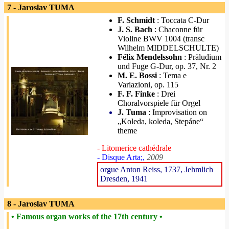
7 - Jaroslav TUMA
F. Schmidt
: Toccata C-Dur
J. S. Bach
: Chaconne für
Violine BWV 1004 (transc
Wilhelm MIDDELSCHULTE)
Félix Mendelssohn
: Präludium
und Fuge G-Dur, op. 37, Nr. 2
M. E. Bossi
: Tema e
Variazioni, op. 115
F. F. Finke
: Drei
Choralvorspiele für Orgel
J. Tuma
: Improvisation on
„Koleda, koleda, Stepáne“
theme
- Litomerice cathédrale
- Disque Arta;,
2009
orgue Anton Reiss, 1737, Jehmlich
Dresden, 1941
8 - Jaroslav TUMA
• Famous organ works of the 17th century •