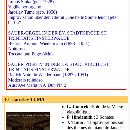
Luboš Sluka (geb. 1928)
Vigilie per organo
Jaroslav Tuma (geb. 1956)
Improvisation uber den Choral „Die helle Sonne leucht jetzt
herfur“
SAUER-ORGEL IN DER EV. STADTKIRCHE ST.
TRINITATIS FINSTERWALDE
Bedrich Antonin Wiedermann (1883 - 1951)
Notturno
Toccata und Fuge f-Moll
SAUER-POSITIV IN DER EV. STADTKIRCHE ST.
TRINITATIS FINSTERWALDE
Bedich Antonin Wiedermann (1883 - 1951)
Moderato religioso
Aus: Ave Maria in A-Dur, Nr. 2
10 - Jaroslav TUMA
L. Janacek
: Solo de la Messe
glagolithique
P. Hindemith
: 3 Sonates
J. Tuma
: 4 Improvisations sur
des thèmes de piano de Janacek