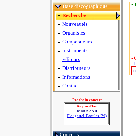
• 
Base discographique
Recherche
Nouveautés
Organistes
Compositeurs
Instruments
- 
Editeurs
- 
Distributeurs
o
Informations
Contact
- Prochain concert -
Aujourd'hui
Jeudi 6 Août
Plougastel-Daoulas (29)
Concerts