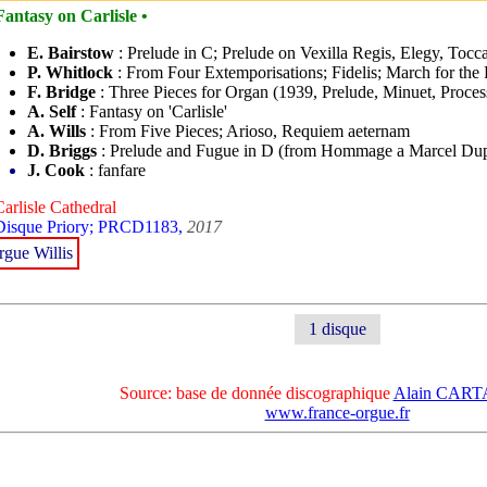
Fantasy on Carlisle •
E. Bairstow
: Prelude in C; Prelude on Vexilla Regis, Elegy, Tocc
P. Whitlock
: From Four Extemporisations; Fidelis; March for the
F. Bridge
: Three Pieces for Organ (1939, Prelude, Minuet, Proces
A. Self
: Fantasy on 'Carlisle'
A. Wills
: From Five Pieces; Arioso, Requiem aeternam
D. Briggs
: Prelude and Fugue in D (from Hommage a Marcel Dup
J. Cook
: fanfare
Carlisle Cathedral
Disque Priory; PRCD1183,
2017
rgue Willis
1 disque
Source: base de donnée discographique
Alain CAR
www.france-orgue.fr