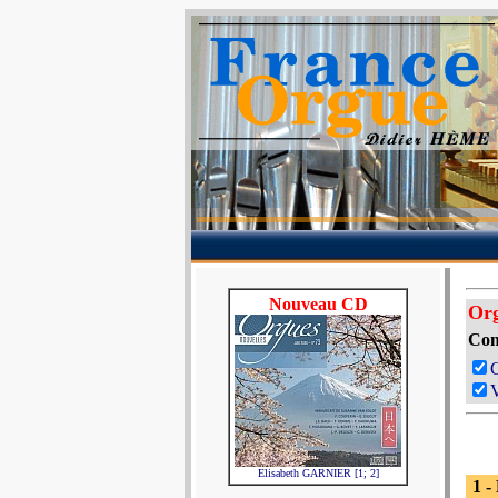
Nouveau CD
Org
Com
V
Elisabeth GARNIER [1; 2]
1 -