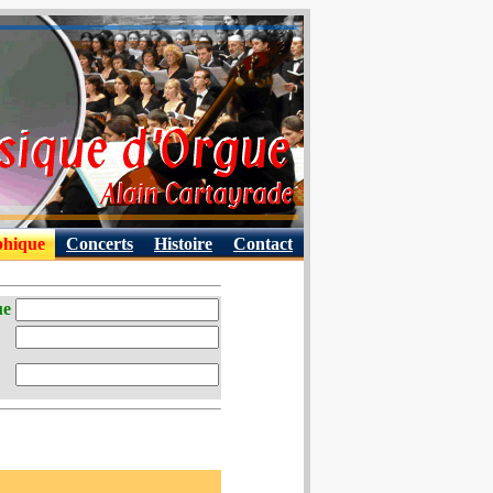
phique
Concerts
Histoire
Contact
ue