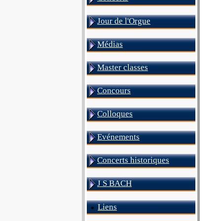
Jour de l'Orgue
Médias
Master classes
Concours
Colloques
Evénements
Concerts historiques
J S BACH
Liens