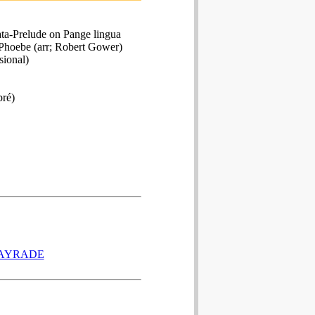
ata-Prelude on Pange lingua
 Phoebe (arr; Robert Gower)
sional)
ré)
TAYRADE