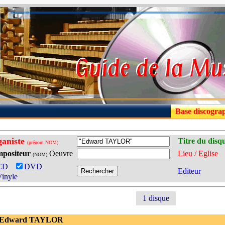
Base discogra
aniste
Titre du disq
(prénom NOM)
positeur
Oeuvre
Lieu / Eglise
(NOM)
CD
DVD
Editeur
inyle
1 disque
 Edward TAYLOR