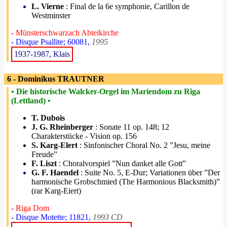
L. Vierne
: Final de la 6e symphonie, Carillon de
Westminster
- Münsterschwarzach Abteikirche
- Disque Psallite; 60081,
1995
1937-1987, Klais
6 - Dominikus TRAUTNER
• Die historische Walcker-Orgel im Mariendom zu Riga
(Lettland) •
T. Dubois
J. G. Rheinberger
: Sonate 11 op. 148; 12
Charakterstücke - Vision op. 156
S. Karg-Elert
: Sinfonischer Choral No. 2 ”Jesu, meine
Freude”
F. Liszt
: Choralvorspiel ”Nun danket alle Gott”
G. F. Haendel
: Suite No. 5, E-Dur; Variationen über ”Der
harmonische Grobschmied (The Harmonious Blacksmith)”
(rar Karg-Eiert)
- Riga Dom
- Disque Motette; 11821,
1993 CD