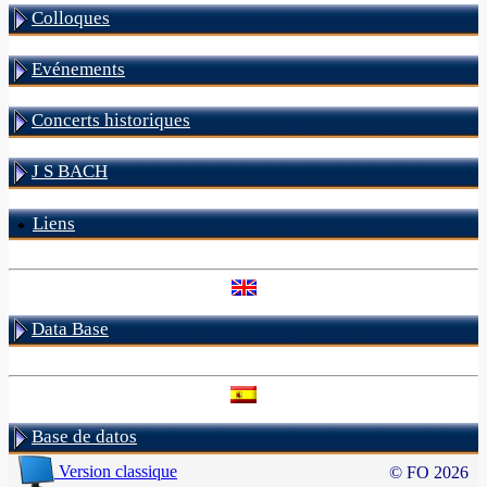
Colloques
Evénements
Concerts historiques
J S BACH
Liens
Data Base
Base de datos
Version classique
© FO 2026