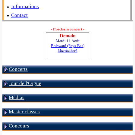
Informations
Contact
- Prochain concert -
Demain
Mardi 11 Août
Bolsward (Pays-Bas)
Martinikerk
Concerts
Jour de l'Orgue
Médias
Master classes
Concours