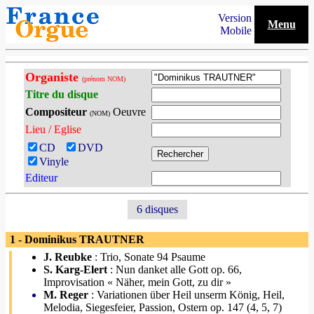
Version
Menu
Mobile
Organiste
(prénom NOM)
Titre du disque
Compositeur
Oeuvre
(NOM)
Lieu / Eglise
CD
DVD
Vinyle
Editeur
6 disques
1 - Dominikus TRAUTNER
J. Reubke
: Trio, Sonate 94 Psaume
S. Karg-Elert
: Nun danket alle Gott op. 66,
Improvisation « Näher, mein Gott, zu dir »
M. Reger
: Variationen über Heil unserm König, Heil,
Melodia, Siegesfeier, Passion, Ostern op. 147 (4, 5, 7)