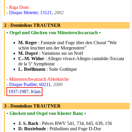
- Riga Dom
- Disque Motette; 13121,
2002
2 - Dominikus TRAUTNER
• Orgel und Glocken von Münsterschwarzach •
M. Reger
: Fantasie und Fuge über den Choral ”Wie
schön leuchtet uns der Morgenstern”
M. Dupré
: Variations sur un Noël
C.-M. Widor
: Allegro vivace-Allegro cantabile-Toccata
de la 5° Symphonie
L. Boëllmann
: Suite Gothique
- Münsterschwarzach Abteikirche
- Disque Psallite; 60211,
2000
1937-1987, Klais
3 - Dominikus TRAUTNER
• Glocken und Orgel von Kloster Banz •
J. S. Bach
: Pièces BWV 541, 734, 645, 639, 156
D. Buxtehude
: Präludium und Fuge D-Dur