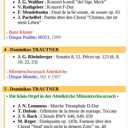
J. G. Walther
: Konzert b-moll ”del Sigr. Meck”
V. Rathgeber
: Konzert F-Dur
F. Mendelssohn
: Final de la 6e sonate, 4e sonate op. 65
J. Pachelbel
: Partita über den Choral ”Christus, der ist
mein Leben”
- Banz Kloster
- Disque Psallite; 60321,
1999
4 - Dominikus TRAUTNER
J. G. Rheinberger
: Sonates 8, 12, Pièces op. 123 (6, 9,
10, 22, 23)
- Münsterschwarzach Abteikirche
- Disque Motette;,
Vol. 6 1997
5 - Dominikus TRAUTNER
• Die Klais-Orgel in der Abteikirche Münsterschwarzach •
J. N. Lemmens
: Marche Triomphale D-Dur
T. Dubois
: Offertoire de la messe de mariage, Toccata
J. S. Bach
: Chorals BWV 646, 649, 650
M. Reger
: Dankpsalm op. 145b, Fantasie über den
Choral ”Straf' mich nicht in deinem Zorn” op. 40