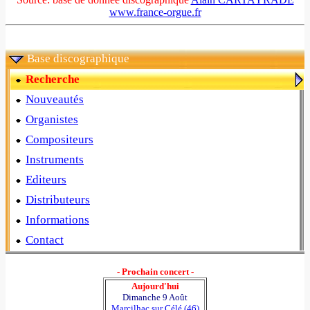
www.france-orgue.fr
Base discographique
Recherche
Nouveautés
Organistes
Compositeurs
Instruments
Editeurs
Distributeurs
Informations
Contact
- Prochain concert -
Aujourd'hui
Dimanche 9 Août
Marcilhac sur Célé (46)