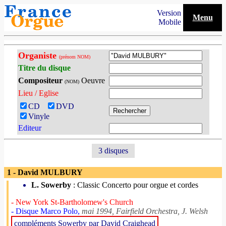
Version
Menu
Mobile
Organiste
(prénom NOM)
Titre du disque
Compositeur
Oeuvre
(NOM)
Lieu / Eglise
CD
DVD
Vinyle
Editeur
3 disques
1 - David MULBURY
L. Sowerby
: Classic Concerto pour orgue et cordes
- New York St-Bartholomew's Church
- Disque Marco Polo,
mai 1994, Fairfield Orchestra, J. Welsh
compléments Sowerby par David Craighead