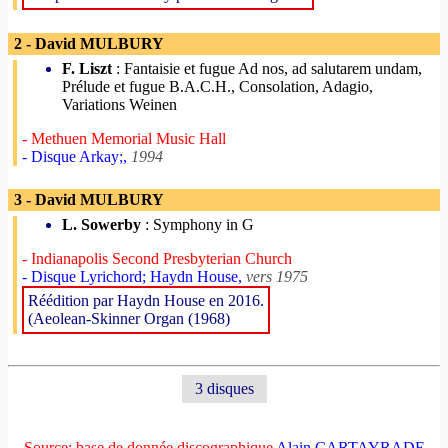
2 - David MULBURY
F. Liszt
: Fantaisie et fugue Ad nos, ad salutarem undam,
Prélude et fugue B.A.C.H., Consolation, Adagio,
Variations Weinen
- Methuen Memorial Music Hall
- Disque Arkay;,
1994
3 - David MULBURY
L. Sowerby
: Symphony in G
- Indianapolis Second Presbyterian Church
- Disque Lyrichord; Haydn House,
vers 1975
Réédition par Haydn House en 2016.
(Aeolean-Skinner Organ (1968)
3 disques
Source: base de donnée discographique
Alain CARTAYRADE