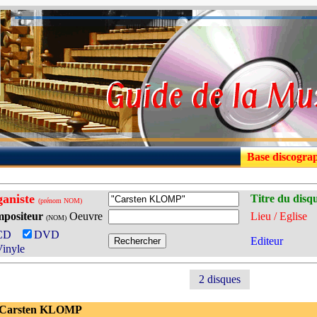
Base discogra
aniste
Titre du disq
(prénom NOM)
positeur
Oeuvre
Lieu / Eglise
(NOM)
CD
DVD
Editeur
inyle
2 disques
 Carsten KLOMP