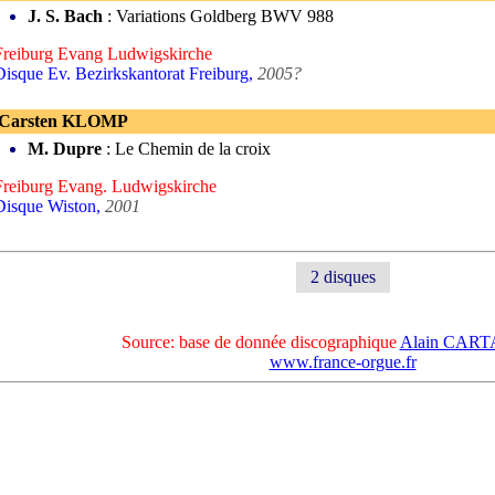
J. S. Bach
: Variations Goldberg BWV 988
Freiburg Evang Ludwigskirche
Disque Ev. Bezirkskantorat Freiburg,
2005?
 Carsten KLOMP
M. Dupre
: Le Chemin de la croix
Freiburg Evang. Ludwigskirche
Disque Wiston,
2001
2 disques
Source: base de donnée discographique
Alain CAR
www.france-orgue.fr