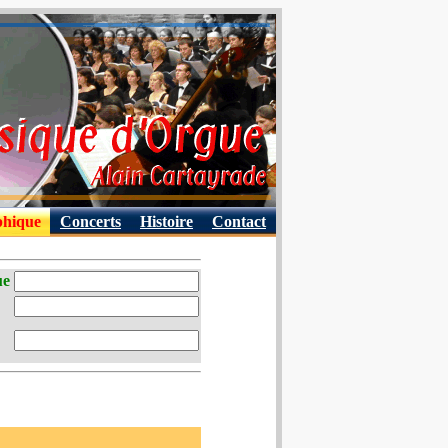
phique
Concerts
Histoire
Contact
ue