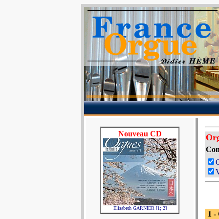
Nouveau CD
Org
Com
V
Elisabeth GARNIER [1; 2]
1 -