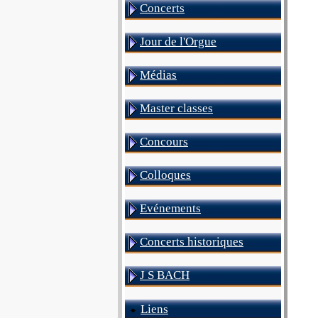
Concerts
Jour de l'Orgue
Médias
Master classes
Concours
Colloques
Evénements
Concerts historiques
J S BACH
Liens