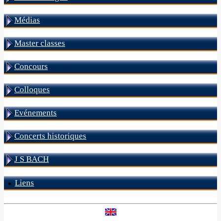
Médias
Master classes
Concours
Colloques
Evénements
Concerts historiques
J S BACH
Liens