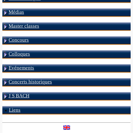
Médias
Master classes
Concours
Colloques
Evénements
Concerts historiques
J S BACH
Liens