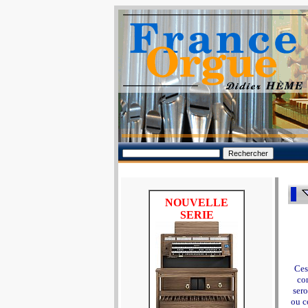
NOUVELLE
SERIE
Ces
con
sero
ou c