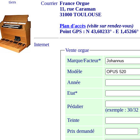
tiers
Courrier
France Orgue
11, rue Caraman
31000 TOULOUSE
Plan d'accès
(visite sur rendez-vous)
Point GPS : N 43,60233° - E 1,45266°
Internet
Vente orgue
Marque/Facteur*
Modèle
Année
Etat*
Pédalier
(exemple : 30/32 
Teinte
Prix demandé