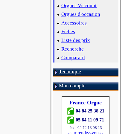
Orgues Viscount
Orgues d'occasion
Accessoires
Fiches
Liste des prix
Recherche
Comparatif
Technique
Mon compte
France Orgue
04 84 25 38 21
05 64 11 09 71
fax : 09 72 13 08 13
-
sur rendez-vous
-