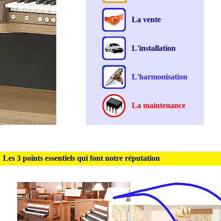
La vente
L'installation
L'harmonisation
La maintenance
Les 3 points essentiels qui font notre réputation