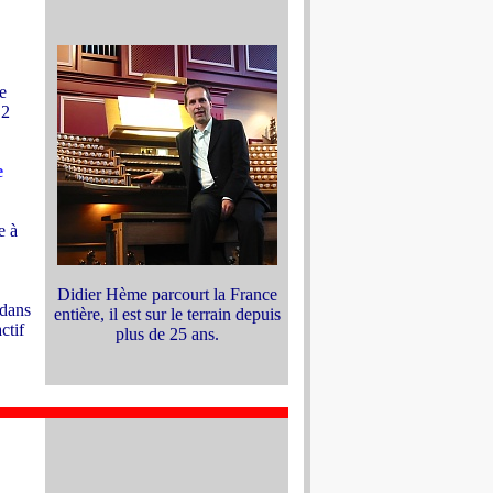
e
 2
e
e à
Didier Hème parcourt la France
 dans
entière, il est sur le terrain depuis
ctif
plus de 25 ans.