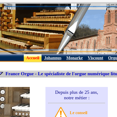
Accueil
Johannus
Monarke
Viscount
Orgu
France Orgue - Le spécialiste de l'orgue numérique lit
Depuis plus de 25 ans,
notre métier :
Le conseil