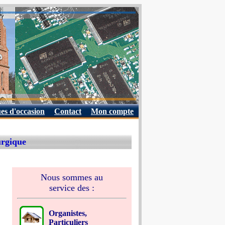
es d'occasion
Contact
Mon compte
urgique
Nous sommes au
service des :
Organistes,
Particuliers