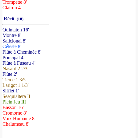
Trompette 8'
Clairon 4'
Récit
(18)
Quintaton 16'
Montre 8'
Salicional 8'
Céleste 8'
Flûte à Cheminée 8'
Principal 4'
Flûte à Fuseau 4'
Nasard 2 2/3'
Flûte 2'
Tierce 1 3/5'
Larigot 1 1/3'
Sifflet 1'
Sesquialtera II
Plein Jeu III
Basson 16'
Cromorne 8'
Voix Humaine 8'
Chalumeau 8'