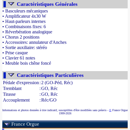
Caractéristiques Générales
• Basculeurs mécaniques
• Amplificateur 4x30 W
• Haut-parleurs internes
• Combinaisons fixes: 6
• Réverbération analogique
• Chorus 2 positions
• Accessoires: annulateur d'Anches
• Sortie auxiliaire: stéréo
• Prise casque
• Clavier 61 notes
• Meuble bois chêne foncé
- Source : www.france-orgue.fr
Caractéristiques Particulières
Pédale d'expression
:
2 (GO-Péd, Réc)
Tremblant
:
GO, Réc
Tirasse
:
GO, Réc
Accouplement
:
Réc/GO
Informations et photos données à titre indicatif, susceptibles d'être modifiées sans préavis -
©
France Orgue
1999-2026
France Orgue