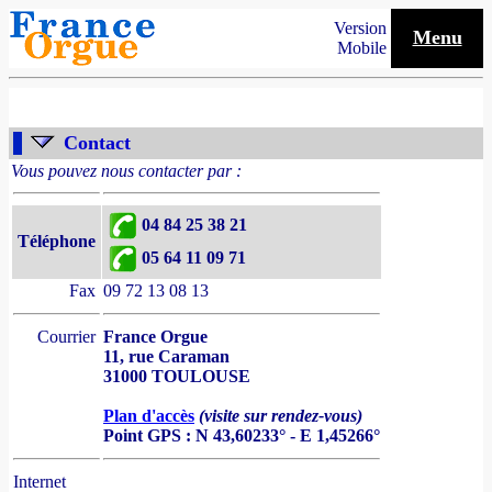
Version
Menu
Mobile
Contact
Vous pouvez nous contacter par :
04 84 25 38 21
Téléphone
05 64 11 09 71
Fax
09 72 13 08 13
Courrier
France Orgue
11, rue Caraman
31000 TOULOUSE
Plan d'accès
(visite sur rendez-vous)
Point GPS : N 43,60233° - E 1,45266°
Internet