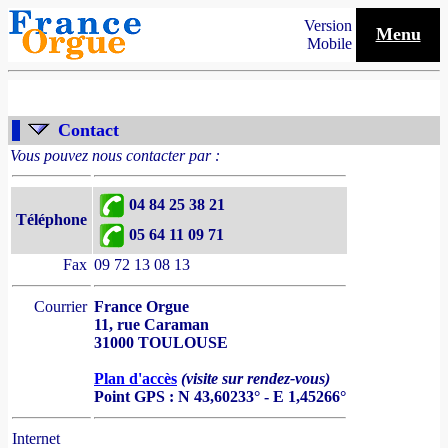
Version
Menu
Mobile
Contact
Vous pouvez nous contacter par :
04 84 25 38 21
Téléphone
05 64 11 09 71
Fax
09 72 13 08 13
Courrier
France Orgue
11, rue Caraman
31000 TOULOUSE
Plan d'accès
(visite sur rendez-vous)
Point GPS : N 43,60233° - E 1,45266°
Internet