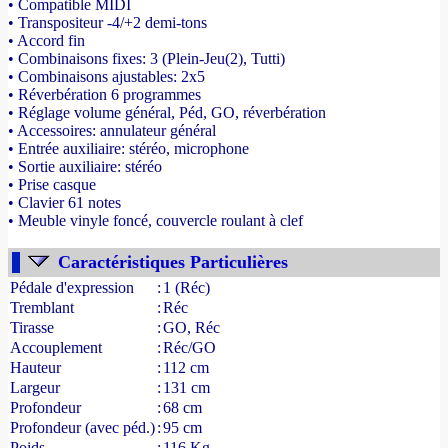
• Compatible MIDI
• Transpositeur -4/+2 demi-tons
• Accord fin
• Combinaisons fixes: 3 (Plein-Jeu(2), Tutti)
• Combinaisons ajustables: 2x5
• Réverbération 6 programmes
• Réglage volume général, Péd, GO, réverbération
• Accessoires: annulateur général
• Entrée auxiliaire: stéréo, microphone
• Sortie auxiliaire: stéréo
• Prise casque
• Clavier 61 notes
• Meuble vinyle foncé, couvercle roulant à clef
- Source : www.france-orgue.fr
Caractéristiques Particulières
Pédale d'expression
:
1 (Réc)
Tremblant
:
Réc
Tirasse
:
GO, Réc
Accouplement
:
Réc/GO
Hauteur
:
112 cm
Largeur
:
131 cm
Profondeur
:
68 cm
Profondeur (avec péd.)
:
95 cm
Poids
:
116 Kg