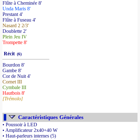
Flûte à Cheminée 8'
Unda Maris 8'
Prestant 4'
Flûte à Fuseau 4'
Nasard 2 2/3'
Doublette 2'
Plein Jeu IV
Trompette 8'
Récit
(6)
Bourdon 8'
Gambe 8'
Cor de Nuit 4'
Cornet III
Cymbale III
Hautbois 8'
[Trémolo]
Caractéristiques Générales
• Poussoir à LED
• Amplificateur 2x40+40 W
• Haut-parleurs internes (5)