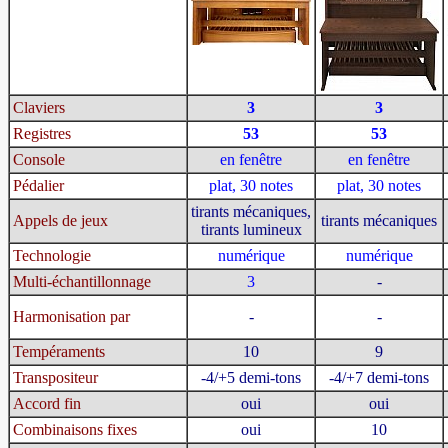
Claviers
3
3
Registres
53
53
Console
en fenêtre
en fenêtre
Pédalier
plat, 30 notes
plat, 30 notes
tirants mécaniques,
Appels de jeux
tirants mécaniques
tirants lumineux
Technologie
numérique
numérique
Multi-échantillonnage
3
-
Harmonisation par
-
-
Tempéraments
10
9
Transpositeur
-4/+5 demi-tons
-4/+7 demi-tons
Accord fin
oui
oui
Combinaisons fixes
oui
10