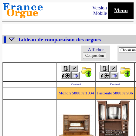
Version
Menu
Mobile
Tableau de comparaison des orgues
Afficher
Content
Content
Mondri 5800,ref1034
Pastorale 5800,ref936