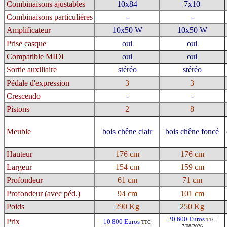
Combinaisons ajustables
10x84
7x10
Combinaisons particulières
-
-
Amplificateur
10x50 W
10x50 W
Prise casque
oui
oui
Compatible MIDI
oui
oui
Sortie auxiliaire
stéréo
stéréo
Pédale d'expression
3
3
Crescendo
-
-
Pistons
2
8
Meuble
bois chêne clair
bois chêne foncé
Hauteur
176 cm
176 cm
Largeur
154 cm
159 cm
Profondeur
61 cm
71 cm
Profondeur (avec péd.)
94 cm
101 cm
Poids
290 Kg
250 Kg
20 600 Euros
TTC
Prix
10 800 Euros
TTC
7/08/2026