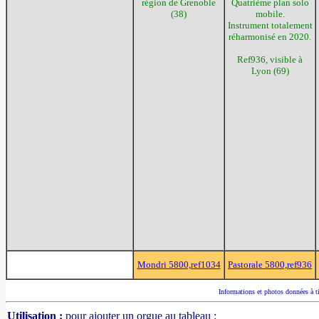
région de Grenoble
Quatrième plan solo
(38)
mobile.
Instrument totalement
réharmonisé en 2020.
Ref936, visible à
Lyon (69)
Mondri 5800,ref1034
Pastorale 5800,ref936
Informations et photos données à tit
Utilisation :
pour ajouter un orgue au tableau :