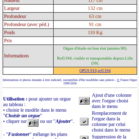
Hauteur
117 cm
Largeur
132 cm
Profondeur
63 cm
Profondeur (avec péd.)
91 cm
Poids
110 Kg
Prix
Orgue d'étude en bon état (années 90).
Informations
Ref1194, visible et transportable depuis Lille
(59).
OPUS 910,ref1194
Informations et photos données à titre indicatif, susceptibles d'être modifiées sans préavis -
©
France Orgue
1999-2026
Ajout d'une colonne
Utilisation :
pour ajouter un orgue
avec l'orgue choisi
au tableau :
dans le menu
• choisir le modèle dans le menu
Remplacement de
"
Choisir un orgue
"
l'orgue dans la
• cliquer sur
ou sur "
Ajouter
".
colonne par celui
choisi dans le menu
- "
Fusionner
" mélange les plans
Suppression de la