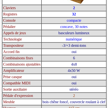
Claviers
2
Registres
32
Console
compacte
Pédalier
concave, 30 notes
Appels de jeux
basculeurs lumineux
Technologie
numérique
Transpositeur
-3/+3 demi-tons
Accord fin
oui
Combinaisons fixes
6
Combinaisons ajustables
4x8
Amplificateur
4x50 W
Prise casque
oui
Compatible MIDI
oui
Sortie auxiliaire
stéréo
Pédale d'expression
2
Meuble
bois chêne foncé, couvercle roulant à clef