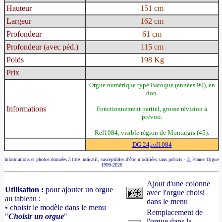
Hauteur
151 cm
Largeur
162 cm
Profondeur
61 cm
Profondeur (avec péd.)
115 cm
Poids
198 Kg
Prix
Orgue numérique typé Baroque (années 90), en
don.
Informations
Fonctionnement partiel, grosse révision à
prévoir.
Ref1084, visible région de Montargis (45).
DG 24,ref1084
Informations et photos données à titre indicatif, susceptibles d'être modifiées sans préavis -
©
France Orgue
1999-2026
Ajout d'une colonne
Utilisation :
pour ajouter un orgue
avec l'orgue choisi
au tableau :
dans le menu
• choisir le modèle dans le menu
Remplacement de
"
Choisir un orgue
"
l'orgue dans la