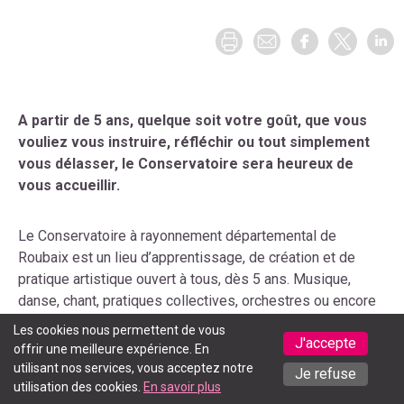
A partir de 5 ans, quelque soit votre goût, que vous
vouliez vous instruire, réfléchir ou tout simplement
vous délasser, le Conservatoire sera heureux de
vous accueillir.
Le Conservatoire à rayonnement départemental de
Roubaix est un lieu d’apprentissage, de création et de
pratique artistique ouvert à tous, dès 5 ans. Musique,
danse, chant, pratiques collectives, orchestres ou encore
musique arabo-andalouse : l’établissement accompagne
Les cookies nous permettent de vous
J'accepte
chaque année près de 900 élèves dans leur parcours
offrir une meilleure expérience. En
artistique.
utilisant nos services, vous acceptez notre
Je refuse
utilisation des cookies.
En savoir plus