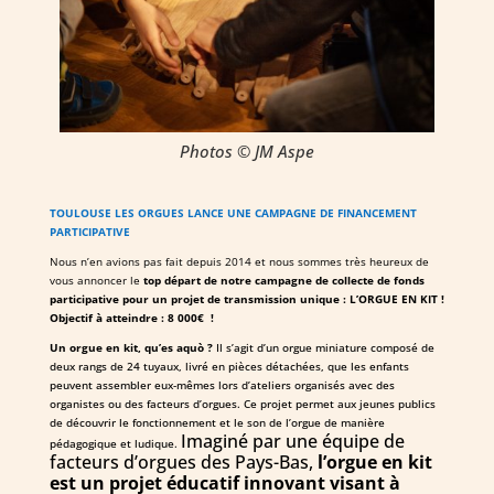
Photos © JM Aspe
TOULOUSE LES ORGUES LANCE UNE CAMPAGNE DE FINANCEMENT
PARTICIPATIVE
Nous n’en avions pas fait depuis 2014 et nous sommes très heureux de
vous annoncer le
top départ de notre campagne de collecte de fonds
participative pour un projet de transmission unique : L’ORGUE EN KIT !
Objectif à atteindre : 8 000€ !
Un orgue en kit, qu’es aquò ?
Il s’agit d’un orgue miniature composé de
deux rangs de 24 tuyaux, livré en pièces détachées, que les enfants
peuvent assembler eux-mêmes lors d’ateliers organisés avec des
organistes ou des facteurs d’orgues. Ce projet permet aux jeunes publics
de découvrir le fonctionnement et le son de l’orgue de manière
Imaginé par une équipe de
pédagogique et ludique.
facteurs d’orgues des Pays-Bas,
l’orgue en kit
est un projet éducatif innovant visant à