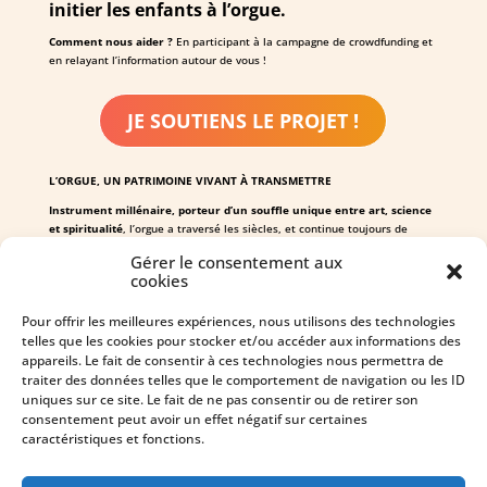
initier les enfants à l’orgue.
Comment nous aider ?
En participant à la campagne de crowdfunding et
en relayant l’information autour de vous !
JE SOUTIENS LE PROJET !
L’ORGUE, UN PATRIMOINE VIVANT À TRANSMETTRE
Instrument millénaire, porteur d’un souffle unique entre art, science
et spiritualité
, l’orgue a traversé les siècles, et continue toujours de
fasciner !
Gérer le consentement aux
Toulouse et l’Occitanie possèdent l’un des plus riches patrimoines
cookies
d’orgues en France
, témoignant d’un savoir-faire rare et précieux.
Ce
savoir-faire doit être préservé et transmis aux nouvelles générations.
Pour offrir les meilleures expériences, nous utilisons des technologies
DEVENEZ PASSEUR DE CE PATRIMOINE !
telles que les cookies pour stocker et/ou accéder aux informations des
appareils. Le fait de consentir à ces technologies nous permettra de
traiter des données telles que le comportement de navigation ou les ID
uniques sur ce site. Le fait de ne pas consentir ou de retirer son
consentement peut avoir un effet négatif sur certaines
caractéristiques et fonctions.