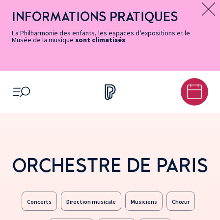
Vers
Menu
Menu
Aller
Pied
Plan
Recherche
la
accès
principal
au
de
du
INFORMATIONS PRATIQUES
Message d’information
page
rapides
contenu
page
site
Accessibilité
principal
La Philharmonie des enfants, les espaces d’expositions et le
Musée de la musique
sont climatisés
.
OUVRIR LE MENU
ORCHESTRE DE PARIS
Concerts
Direction musicale
Musiciens
Chœur