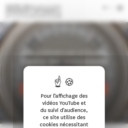
Panneau de gestion des cookies
|
fr
PLUS DE 100 MONUMENTS DANS TOUTE LA FRANCE
Centre des monuments
nationaux
DÉCOUVRIR LA CARTE DES MONUMENTS
Pour l’affichage des
vidéos YouTube et
du suivi d'audience,
ce site utilise des
cookies nécessitant