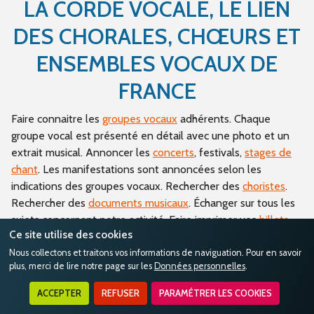
LA CORDE VOCALE, LE LIEN
DES CHORALES, CHŒURS ET
ENSEMBLES VOCAUX DE
FRANCE
Faire connaitre les
groupes vocaux
adhérents. Chaque
groupe vocal est présenté en détail avec une photo et un
extrait musical. Annoncer les
concerts
, festivals,
stages de
chant
. Les manifestations sont annoncées selon les
indications des groupes vocaux. Rechercher des
choristes
.
Rechercher des
documents musicaux
. Échanger sur tous les
sujets concernant notre activité. Faire imprimer vos
billets
Ce site utilise des cookies
de concert
.
Nous collectons et traitons vos informations de naviguation. Pour en savoir
Et bien d'autres choses encore...
plus, merci de lire notre page sur les
Données personnelles
.
ACCEPTER
REFUSER
PARAMÉTRER LES COOKIES
Groupes Vocaux à la une !