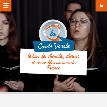
le lien des chorales, chœurs
et ensembles vocaux de
France