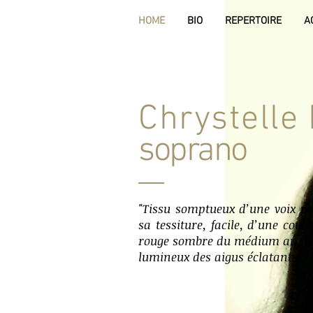
HOME
BIO
REPERTOIRE
A
Chrystelle
soprano
"Tissu somptueux d’une voix pu
sa tessiture, facile, d’une coule
rouge sombre du médium au noir
lumineux des aigus éclatants."