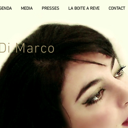
GENDA
MEDIA
PRESSES
LA BOITE A REVE
CONTACT
 Di Marco
issante, large sur toute
ur qu’elle sait varier du
 des graves et à l’éclat
Benito Pelegrin