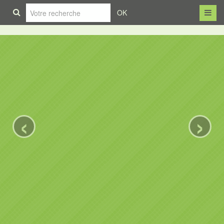
OK
‹
›