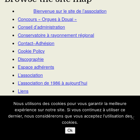
Bienvenue sur le site de l’association
Concours « Orgues à Douai »
Conseil d’administration
Conservatoire à rayonnement régional
Contact–Adhésion
Cookie Policy
Discographie
Espace adhérents
L’association
L’association de 1986 à aujourd’hui
Liens
Media
Nous utilisons des cookies pour vous garantir la meilleure
Mentions légales / Statuts
expérience sur notre site. Si vous continuez à utiliser ce
Notre-Dame
dernier, nous considérerons que vous acceptez l'utilisation des
cookies.
Patrimoine
ROAD N° 1
Ok
ROAD N° 2