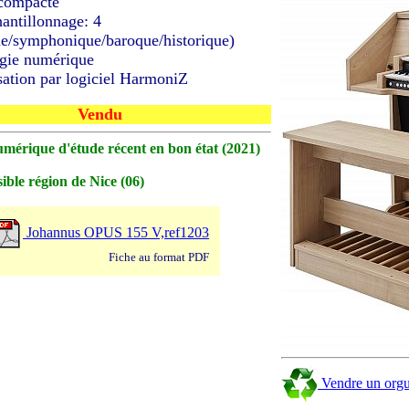
 compacte
hantillonnage: 4
e/symphonique/baroque/historique)
ogie numérique
ation par logiciel HarmoniZ
Vendu
mérique d'étude récent en bon état (2021)
ible région de Nice (06)
Johannus OPUS 155 V,ref1203
Fiche au format PDF
Vendre un org