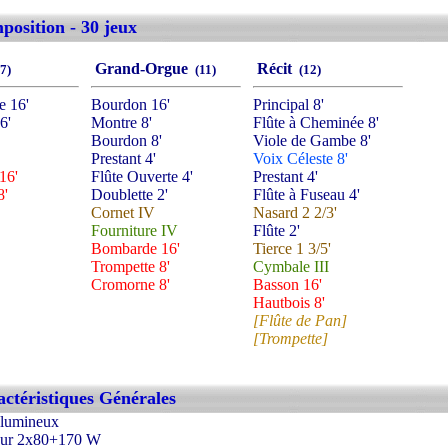
osition - 30 jeux
Grand-Orgue
Récit
7)
(11)
(12)
e 16'
Bourdon 16'
Principal 8'
6'
Montre 8'
Flûte à Cheminée 8'
Bourdon 8'
Viole de Gambe 8'
Prestant 4'
Voix Céleste 8'
16'
Flûte Ouverte 4'
Prestant 4'
8'
Doublette 2'
Flûte à Fuseau 4'
Cornet IV
Nasard 2 2/3'
Fourniture IV
Flûte 2'
Bombarde 16'
Tierce 1 3/5'
Trompette 8'
Cymbale III
Cromorne 8'
Basson 16'
Hautbois 8'
[Flûte de Pan]
[Trompette]
ctéristiques Générales
 lumineux
teur 2x80+170 W