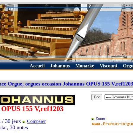
Accueil
Johannus
Monarke
Viscount
Orgu
nce Orgue, orgues occasion Johannus OPUS 155 V,ref120
OPUS 155 V,ref1203
Zoom
s / 30 jeux
Comparer
plat, 30 notes