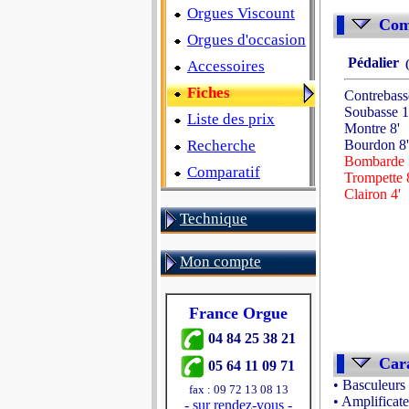
Orgues Viscount
Comp
Orgues d'occasion
Pédalier
(
Accessoires
Fiches
Contrebass
Soubasse 1
Liste des prix
Montre 8'
Recherche
Bourdon 8'
Bombarde 
Comparatif
Trompette 
Clairon 4'
Technique
Mon compte
France Orgue
04 84 25 38 21
Cara
05 64 11 09 71
• Basculeurs
fax : 09 72 13 08 13
• Amplifica
-
sur rendez-vous
-