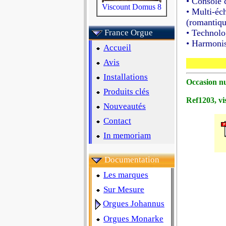
• Console
Viscount Domus 8
• Multi-éc
(romantiqu
France Orgue
• Technol
• Harmonis
Accueil
Avis
Installations
Occasion nu
Produits clés
Ref1203, vis
Nouveautés
Contact
In memoriam
Documentation
Les marques
Sur Mesure
Orgues Johannus
Orgues Monarke