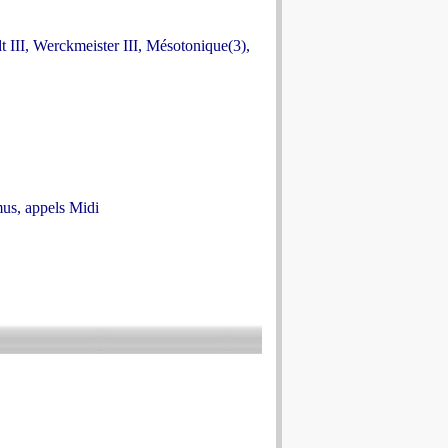
dt III, Werckmeister III, Mésotonique(3),
mus, appels Midi