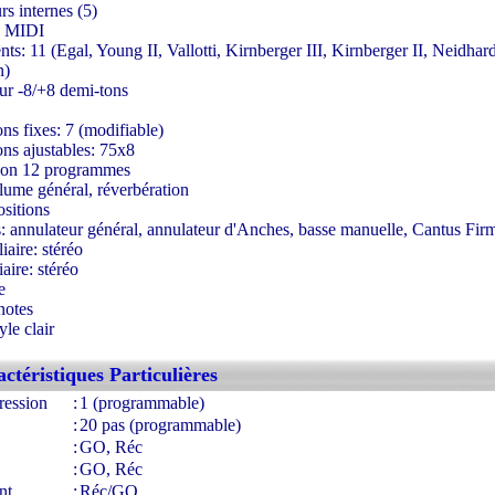
rs internes (5)
e MIDI
s: 11 (Egal, Young II, Vallotti, Kirnberger III, Kirnberger II, Neidhar
n)
eur -8/+8 demi-tons
ns fixes: 7 (modifiable)
ns ajustables: 75x8
tion 12 programmes
lume général, réverbération
ositions
s: annulateur général, annulateur d'Anches, basse manuelle, Cantus Fir
iaire: stéréo
iaire: stéréo
e
notes
le clair
ww.france-orgue.fr
ctéristiques Particulières
ression
:
1 (programmable)
:
20 pas (programmable)
:
GO, Réc
:
GO, Réc
nt
:
Réc/GO