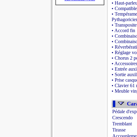
• Haut-parleu
• Compatibl
• Tempérament
Pythagoricie
• Transposit
• Accord fin
• Combinaiso
• Combinaiso
• Réverbéra
• Réglage vo
• Chorus 2 p
• Accessoire
• Entrée auxil
• Sortie auxil
• Prise casqu
• Clavier 61 
• Meuble viny
- Source : w
Cara
Pédale d'exp
Crescendo
Tremblant
Tirasse
Accoupleme