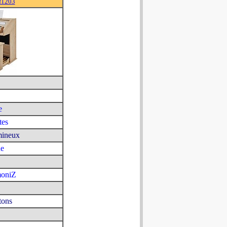
f1203
e
tes
mineux
ue
moniZ
tons