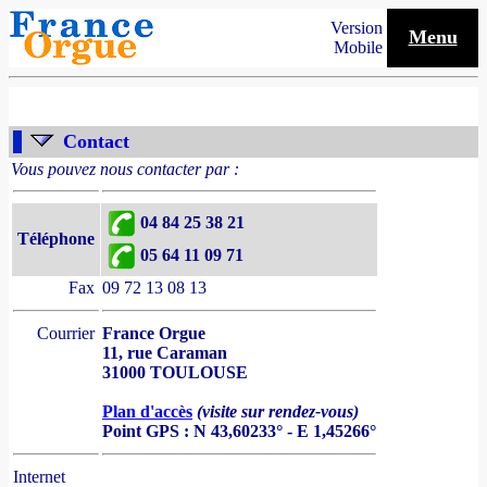
Version
Menu
Mobile
Contact
Vous pouvez nous contacter par :
04 84 25 38 21
Téléphone
05 64 11 09 71
Fax
09 72 13 08 13
Courrier
France Orgue
11, rue Caraman
31000 TOULOUSE
Plan d'accès
(visite sur rendez-vous)
Point GPS : N 43,60233° - E 1,45266°
Internet