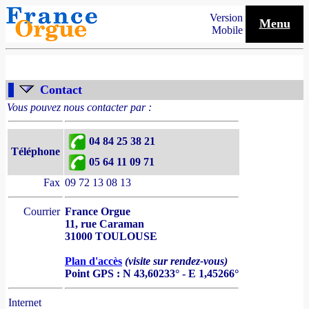
Version
Menu
Mobile
Contact
Vous pouvez nous contacter par :
04 84 25 38 21
Téléphone
05 64 11 09 71
Fax
09 72 13 08 13
Courrier
France Orgue
11, rue Caraman
31000 TOULOUSE
Plan d'accès
(visite sur rendez-vous)
Point GPS : N 43,60233° - E 1,45266°
Internet