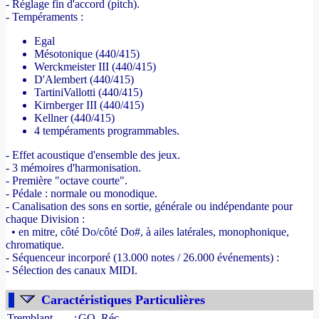
- Réglage fin d'accord (pitch).
- Tempéraments :
Egal
Mésotonique (440/415)
Werckmeister III (440/415)
D'Alembert (440/415)
TartiniVallotti (440/415)
Kirnberger III (440/415)
Kellner (440/415)
4 tempéraments programmables.
- Effet acoustique d'ensemble des jeux.
- 3 mémoires d'harmonisation.
- Première "octave courte".
- Pédale : normale ou monodique.
- Canalisation des sons en sortie, générale ou indépendante pour
chaque Division :
• en mitre, côté Do/côté Do#, à ailes latérales, monophonique,
chromatique.
- Séquenceur incorporé (13.000 notes / 26.000 événements) :
- Sélection des canaux MIDI.
- Source : www.france-orgue.fr
Caractéristiques Particulières
Tremblant
:
GO, Réc