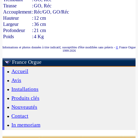
Tirasse
:
GO, Réc
Accouplement
:
Réc/GO, GO/Réc
Hauteur
:
12 cm
Largeur
:
36 cm
Profondeur
:
21 cm
Poids
:
4 Kg
Informations et photos données à titre indicatif, susceptibles d'être modifiées sans préavis -
©
France Orgue
1999-2026
France Orgue
Accueil
Avis
Installations
Produits clés
Nouveautés
Contact
In memoriam