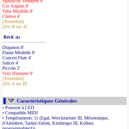
Spanische Trompete 8'
Cor Anglais 8'
Tuba Mirabilis 8'
Clairon 4'
[Tremblant]
[Div B sur A]
Récit
(6)
Diapason 8'
Flauta Mirabilis 8'
Concert Flute 4'
Salicet 4'
Piccolo 2'
Voix Humaine 8'
[Tremblant]
[Div A sur B]
Caractéristiques Générales
• Poussoir à LED
• Compatible MIDI
• Tempéraments: 11 (Egal, Werckmeister III, Mésotonique,
d'Alembert, Tartini-Valotti, Kirnberger III, Kellner,
programmable(4))