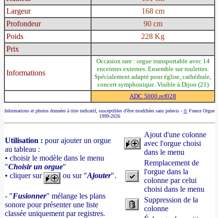
Largeur
168 cm
Profondeur
90 cm
Poids
228 Kg
Prix
Occasion rare : orgue transportable avec 14
enceintes externes. Ensemble sur roulettes.
Informations
Spécialement adapté pour église, cathédrale,
concert symphonique. Visible à Dijon (21)
ADC 5000.ref028
Informations et photos données à titre indicatif, susceptibles d'être modifiées sans préavis -
©
France Orgue
1999-2026
Ajout d'une colonne
Utilisation :
pour ajouter un orgue
avec l'orgue choisi
au tableau :
dans le menu
• choisir le modèle dans le menu
Remplacement de
"
Choisir un orgue
"
l'orgue dans la
• cliquer sur
ou sur "
Ajouter
".
colonne par celui
choisi dans le menu
- "
Fusionner
" mélange les plans
Suppression de la
sonore pour présenter une liste
colonne
classée uniquement par registres.