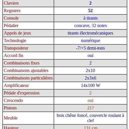
Claviers
2
Registres
52
Console
à tirants
Pédalier
concave, 32 notes
Appels de jeux
tirants électromécaniques
Technologie
numérique
Transpositeur
-7/+5 demi-tons
Accord fin
oui
Combinaisons fixes
2
Combinaisons ajustables
2x10
Combinaisons particulières
2x3x6
Amplificateur
14x100 W
Pédale d'expression
2
Crescendo
oui
Pistons
21?
bois chêne foncé, couvercle roulant à
Meuble
clef
Hauteur
131 cm