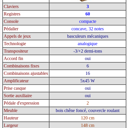
Claviers
3
Registres
60
Console
compacte
Pédalier
concave, 32 notes
Appels de jeux
basculeurs mécaniques
Technologie
analogique
Transpositeur
-3/+2 demi-tons
Accord fin
oui
Combinaisons fixes
6
Combinaisons ajustables
16
Amplificateur
5x45 W
Prise casque
oui
Sortie auxiliaire
oui
Pédale d'expression
2
Meuble
bois chêne foncé, couvercle roulant
Hauteur
120 cm
Largeur
148 cm