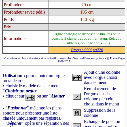
Profondeur
70 cm
Profondeur (avec péd.)
105 cm
Poids
140 Kg
Prix
Orgue analogique disposant d'une très belle
Informations
console 3 claviers avec combinateur. Ref. 200,
visible région de Morlaix (29).
Omegan 9000,ref220
Informations et photos données à titre indicatif, susceptibles d'être modifiées sans préavis -
©
France Orgue
1999-2026
Ajout d'une colonne
Utilisation :
pour ajouter un orgue
avec l'orgue choisi
au tableau :
dans le menu
• choisir le modèle dans le menu
Remplacement de
"
Choisir un orgue
"
l'orgue dans la
• cliquer sur
ou sur "
Ajouter
".
colonne par celui
choisi dans le menu
- "
Fusionner
" mélange les plans
Suppression de la
sonore pour présenter une liste
colonne
classée uniquement par registres.
Échange de position
- "
Séparer
" opère une séparation des
avec l'orgue qui se