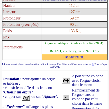
Hauteur
112 cm
Largeur
127 cm
Profondeur
59 cm
Profondeur (avec péd.)
90 cm
Poids
133 Kg
Prix
Orgue numérique d'étude en bon état (2004).
Informations
Ref1201, visible région de Niort (79).
D4330,ref1201
Informations et photos données à titre indicatif, susceptibles d'être modifiées sans préavis -
©
France Orgue
1999-2026
Ajout d'une colonne
Utilisation :
pour ajouter un orgue
avec l'orgue choisi
au tableau :
dans le menu
• choisir le modèle dans le menu
Remplacement de
"
Choisir un orgue
"
l'orgue dans la
• cliquer sur
ou sur "
Ajouter
".
colonne par celui
choisi dans le menu
- "
Fusionner
" mélange les plans
Suppression de la