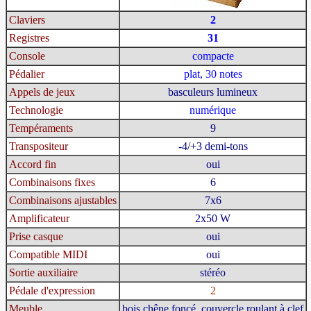
Claviers
2
Registres
31
Console
compacte
Pédalier
plat, 30 notes
Appels de jeux
basculeurs lumineux
Technologie
numérique
Tempéraments
9
Transpositeur
-4/+3 demi-tons
Accord fin
oui
Combinaisons fixes
6
Combinaisons ajustables
7x6
Amplificateur
2x50 W
Prise casque
oui
Compatible MIDI
oui
Sortie auxiliaire
stéréo
Pédale d'expression
2
Meuble
bois chêne foncé, couvercle roulant à clef