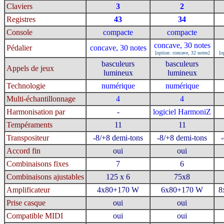
Claviers
3
2
Registres
43
34
Console
compacte
compacte
concave, 30 notes
Pédalier
concave, 30 notes
[option: concave, 32 notes]
[o
basculeurs
basculeurs
Appels de jeux
lumineux
lumineux
Technologie
numérique
numérique
Multi-échantillonnage
4
4
Harmonisation par
-
logiciel HarmoniZ
Tempéraments
11
11
Transpositeur
-8/+8 demi-tons
-8/+8 demi-tons
Accord fin
oui
oui
Combinaisons fixes
7
6
Combinaisons ajustables
125 x 6
75x8
Amplificateur
4x80+170 W
6x80+170 W
8
Prise casque
oui
oui
Compatible MIDI
oui
oui