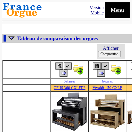
Version
Menu
Mobile
Tableau de comparaison des orgues
Afficher
Johannus
Johannus
OPUS 360 CXLFDP
Vivaldi 150 CXLF