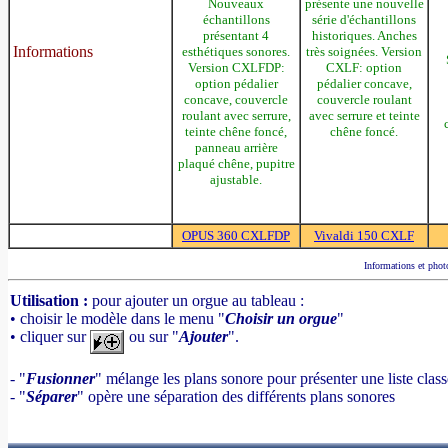
Nouveaux
présente une nouvelle
échantillons
série d'échantillons
présentant 4
historiques. Anches
Informations
esthétiques sonores.
très soignées. Version
Version CXLFDP:
CXLF: option
option pédalier
pédalier concave,
concave, couvercle
couvercle roulant
roulant avec serrure,
avec serrure et teinte
teinte chêne foncé,
chêne foncé.
panneau arrière
plaqué chêne, pupitre
ajustable.
OPUS 360 CXLFDP
Vivaldi 150 CXLF
Informations et photo
Utilisation :
pour ajouter un orgue au tableau :
• choisir le modèle dans le menu "
Choisir un orgue
"
• cliquer sur
ou sur "
Ajouter
".
- "
Fusionner
" mélange les plans sonore pour présenter une liste clas
- "
Séparer
" opère une séparation des différents plans sonores