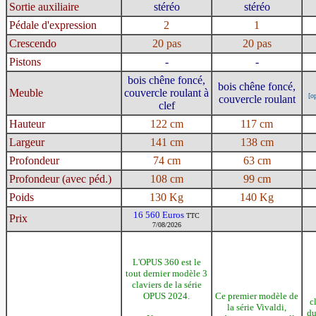
Sortie auxiliaire
stéréo
stéréo
Pédale d'expression
2
1
Crescendo
20 pas
20 pas
Pistons
-
-
bois chêne foncé,
bois chêne foncé,
Meuble
couvercle roulant à
[op
couvercle roulant
clef
Hauteur
122 cm
117 cm
Largeur
141 cm
138 cm
Profondeur
74 cm
63 cm
Profondeur (avec péd.)
108 cm
99 cm
Poids
130 Kg
140 Kg
16 560 Euros
TTC
Prix
7/08/2026
L'OPUS 360 est le
tout dernier modèle 3
claviers de la série
OPUS 2024.
Ce premier modèle de
c
la série Vivaldi,
du