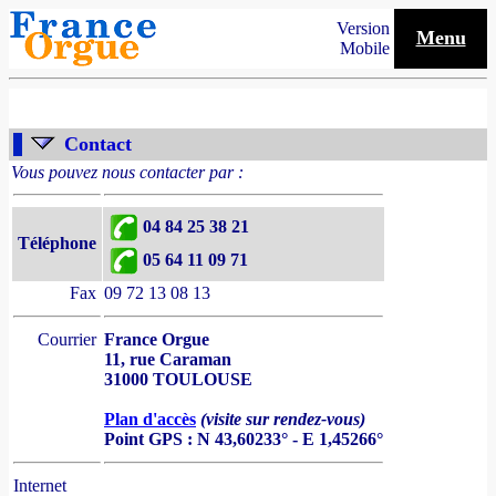
Version
Menu
Mobile
Contact
Vous pouvez nous contacter par :
04 84 25 38 21
Téléphone
05 64 11 09 71
Fax
09 72 13 08 13
Courrier
France Orgue
11, rue Caraman
31000 TOULOUSE
Plan d'accès
(visite sur rendez-vous)
Point GPS : N 43,60233° - E 1,45266°
Internet