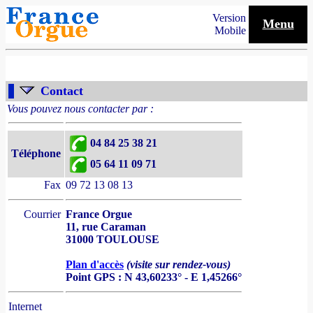
Version
Menu
Mobile
Contact
Vous pouvez nous contacter par :
04 84 25 38 21
Téléphone
05 64 11 09 71
Fax
09 72 13 08 13
Courrier
France Orgue
11, rue Caraman
31000 TOULOUSE
Plan d'accès
(visite sur rendez-vous)
Point GPS : N 43,60233° - E 1,45266°
Internet