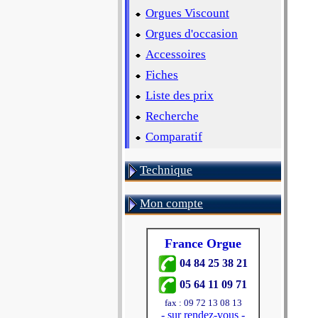
Orgues Viscount
Orgues d'occasion
Accessoires
Fiches
Liste des prix
Recherche
Comparatif
Technique
Mon compte
France Orgue
04 84 25 38 21
05 64 11 09 71
fax : 09 72 13 08 13
-
sur rendez-vous
-