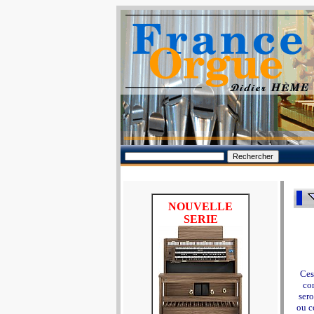
NOUVELLE
SERIE
Ces
con
sero
ou c