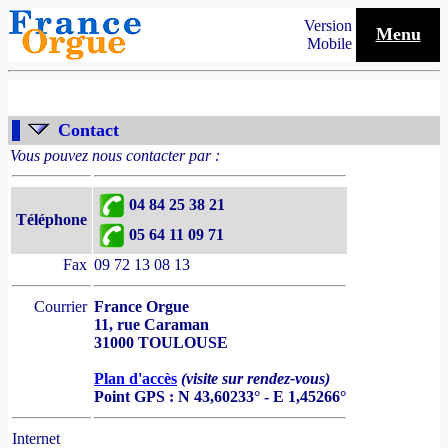
Version
Menu
Mobile
Contact
Vous pouvez nous contacter par :
04 84 25 38 21
Téléphone
05 64 11 09 71
Fax
09 72 13 08 13
Courrier
France Orgue
11, rue Caraman
31000 TOULOUSE
Plan d'accès
(visite sur rendez-vous)
Point GPS : N 43,60233° - E 1,45266°
Internet