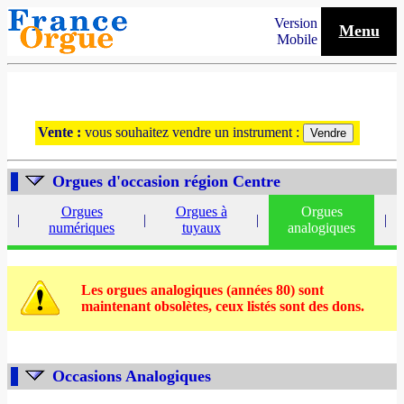
Version
Menu
Mobile
Vente :
vous souhaitez vendre un instrument :
Orgues d'occasion région Centre
Orgues
Orgues à
Orgues
|
|
|
|
numériques
tuyaux
analogiques
Les orgues analogiques (années 80) sont
maintenant obsolètes, ceux listés sont des dons.
Occasions Analogiques