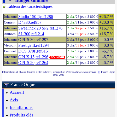
Budget similaire
Tableau des caractéristiques
Studio 150 P,ref1286
+26,7 %
Johannus
2 cla./
28 jeux
3 800 €
D4330,ref957
+20,0 %
Content
2 cla./
31 jeux
3 600 €
Sweelinck 20 SP2,ref1276
+16,7 %
Johannus
2 cla./
47 jeux
3 500 €
SL 300,ref1214
+16,7 %
Ahlborn
3 cla./
39 jeux
3 500 €
OPUS 30,ref1297
0,0 %
Johannus
3 cla./38 jeux
3 000 €
Prestige II,ref1294
0,0 %
Viscount
3 cla./
53 jeux
3 000 €
DCS 370F,ref815
-6,7 %
Eminent
2 cla./
32 jeux
2 800 €
OPUS 15,ref1296
-6,7 %
Johannus
2 cla./
29 jeux
2 800 €
OPUS 20,ref1264
-6,7 %
Johannus
2 cla./
34 jeux
2 800 €
Informations et photos données à titre indicatif, susceptibles d'être modifiées sans préavis -
©
France Orgue
1999-2026
France Orgue
Accueil
Avis
Installations
Produits clés