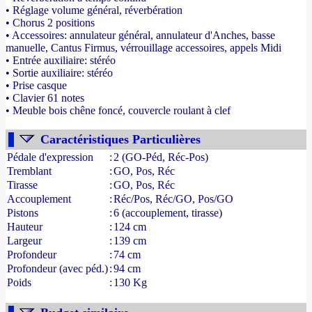
• Réglage volume général, réverbération
• Chorus 2 positions
• Accessoires: annulateur général, annulateur d'Anches, basse
manuelle, Cantus Firmus, vérrouillage accessoires, appels Midi
• Entrée auxiliaire: stéréo
• Sortie auxiliaire: stéréo
• Prise casque
• Clavier 61 notes
• Meuble bois chêne foncé, couvercle roulant à clef
- Source : www.france-orgue.fr
Caractéristiques Particulières
Pédale d'expression
:
2 (GO-Péd, Réc-Pos)
Tremblant
:
GO, Pos, Réc
Tirasse
:
GO, Pos, Réc
Accouplement
:
Réc/Pos, Réc/GO, Pos/GO
Pistons
:
6 (accouplement, tirasse)
Hauteur
:
124 cm
Largeur
:
139 cm
Profondeur
:
74 cm
Profondeur (avec péd.)
:
94 cm
Poids
:
130 Kg