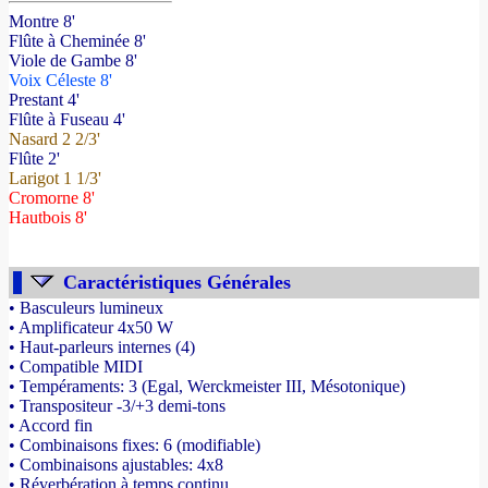
Montre 8'
Flûte à Cheminée 8'
Viole de Gambe 8'
Voix Céleste 8'
Prestant 4'
Flûte à Fuseau 4'
Nasard 2 2/3'
Flûte 2'
Larigot 1 1/3'
Cromorne 8'
Hautbois 8'
Caractéristiques Générales
• Basculeurs lumineux
• Amplificateur 4x50 W
• Haut-parleurs internes (4)
• Compatible MIDI
• Tempéraments: 3 (Egal, Werckmeister III, Mésotonique)
• Transpositeur -3/+3 demi-tons
• Accord fin
• Combinaisons fixes: 6 (modifiable)
• Combinaisons ajustables: 4x8
• Réverbération à temps continu