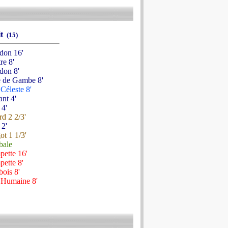
it
(15)
don 16'
re 8'
don 8'
e de Gambe 8'
Céleste 8'
ant 4'
 4'
d 2 2/3'
 2'
ot 1 1/3'
ale
pette 16'
ette 8'
ois 8'
 Humaine 8'