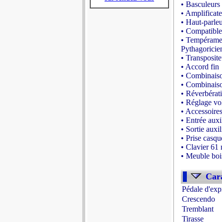
• Basculeurs
• Amplifica
• Haut-parleu
• Compatibl
• Tempérament
Pythagoricie
• Transposit
• Accord fin
• Combinaiso
• Combinaiso
• Réverbérat
• Réglage vo
• Accessoire
• Entrée auxil
• Sortie auxil
• Prise casqu
• Clavier 61 
• Meuble boi
- Source : w
Cara
Pédale d'exp
Crescendo
Tremblant
Tirasse