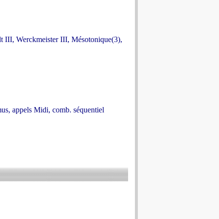
dt III, Werckmeister III, Mésotonique(3),
mus, appels Midi, comb. séquentiel