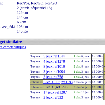
nt
:
Réc/Pos, Réc/GO, Pos/GO
:
2 (comb. séquentiel +/-)
:
126 cm
:
144 cm
:
63 cm
avec péd.)
:
103 cm
:
140 Kg
et similaire
s caractéristiques
5 jeux,ref1144
Tuyaux
1 cla./
6 jeux
15 000 €
4 jeux,ref1278
Tuyaux
1 cla./
4 jeux
15 000 €
8 jeux,ref1010
Tuyaux
2 cla./
8 jeux
15 000 €
3 jeux,ref1094
Tuyaux
1 cla./
3 jeux
15 000 €
3 jeux.ref558
Tuyaux
1 cla./
3 jeux
13 000 €
Live 3T PS,ref1183
Johannus
3 cla./52 jeux
13 000 €
Live 3T,ref1295
Johannus
3 cla./52 jeux
13 000 €
17 jeux,ref1287
Tuyaux
2 cla./
17 jeux
13 000 €
3 jeux.ref533
Tuyaux
1 cla./
3 jeux
13 000 €