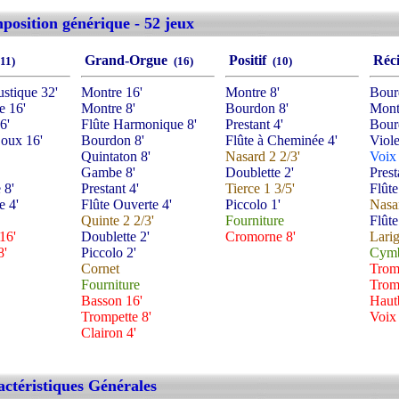
osition générique - 52 jeux
Grand-Orgue
Positif
Réc
11)
(16)
(10)
stique 32'
Montre 16'
Montre 8'
Bour
e 16'
Montre 8'
Bourdon 8'
Mont
6'
Flûte Harmonique 8'
Prestant 4'
Bour
oux 16'
Bourdon 8'
Flûte à Cheminée 4'
Viol
Quintaton 8'
Nasard 2 2/3'
Voix 
Gambe 8'
Doublette 2'
Prest
 8'
Prestant 4'
Tierce 1 3/5'
Flûte
e 4'
Flûte Ouverte 4'
Piccolo 1'
Nasar
Quinte 2 2/3'
Fourniture
Flûte
16'
Doublette 2'
Cromorne 8'
Larig
8'
Piccolo 2'
Cymb
Cornet
Trom
Fourniture
Tromp
Basson 16'
Hautb
Trompette 8'
Voix
Clairon 4'
ctéristiques Générales