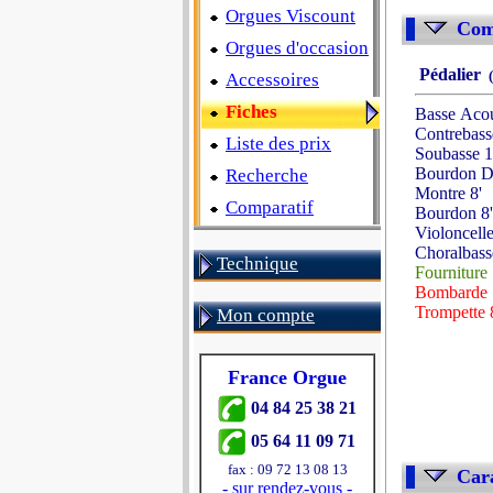
Orgues Viscount
Comp
Orgues d'occasion
Pédalier
(
Accessoires
Fiches
Basse Acou
Contrebass
Liste des prix
Soubasse 1
Bourdon D
Recherche
Montre 8'
Comparatif
Bourdon 8'
Violoncelle
Choralbass
Technique
Fourniture
Bombarde 
Trompette 
Mon compte
France Orgue
04 84 25 38 21
05 64 11 09 71
fax : 09 72 13 08 13
Cara
-
sur rendez-vous
-