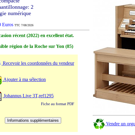
 compacte
hantillonnage: 2
ogie numérique
00 Euros
TTC 7/08/2026
asion récent (2022) en excellent état.
sible région de la Roche sur Yon (85)
Recevoir les coordonnées du vendeur
Ajouter à ma sélection
Johannus Live 3T,ref1295
Fiche au format PDF
Vendre un orgu