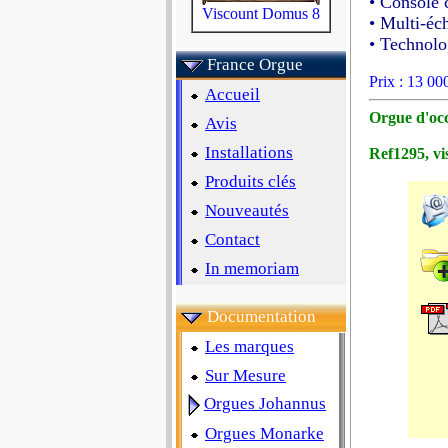
• Console
Viscount Domus 8
• Multi-éc
• Technol
France Orgue
Prix : 13 0
Accueil
Orgue d'occ
Avis
Installations
Ref1295, vi
Produits clés
Nouveautés
Contact
In memoriam
Documentation
Les marques
Sur Mesure
Orgues Johannus
Orgues Monarke