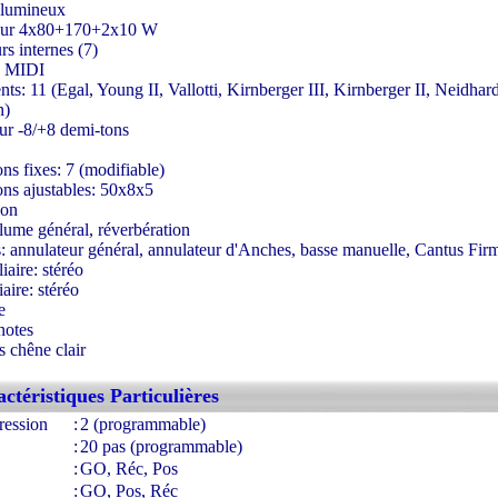
 lumineux
teur 4x80+170+2x10 W
rs internes (7)
e MIDI
s: 11 (Egal, Young II, Vallotti, Kirnberger III, Kirnberger II, Neidhar
n)
eur -8/+8 demi-tons
ns fixes: 7 (modifiable)
ns ajustables: 50x8x5
ion
lume général, réverbération
s: annulateur général, annulateur d'Anches, basse manuelle, Cantus Fir
iaire: stéréo
iaire: stéréo
e
notes
s chêne clair
ww.france-orgue.fr
ctéristiques Particulières
ression
:
2 (programmable)
:
20 pas (programmable)
:
GO, Réc, Pos
:
GO, Pos, Réc