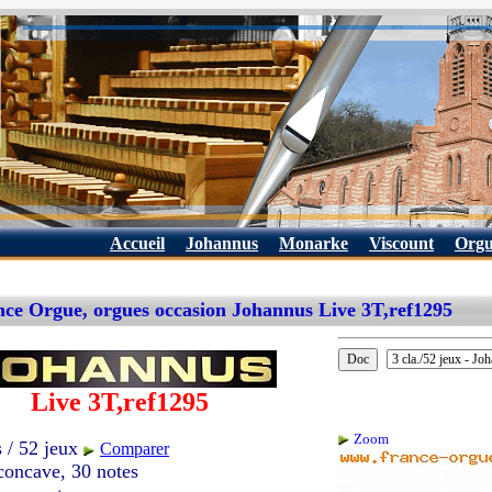
Accueil
Johannus
Monarke
Viscount
Orgu
ce Orgue, orgues occasion Johannus Live 3T,ref1295
Live 3T,ref1295
Zoom
s / 52 jeux
Comparer
 concave, 30 notes