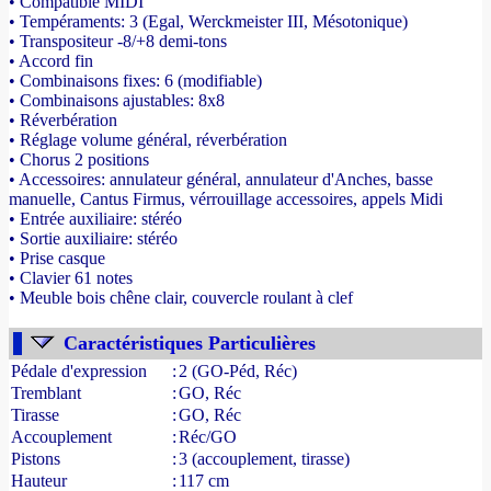
• Compatible MIDI
• Tempéraments: 3 (Egal, Werckmeister III, Mésotonique)
• Transpositeur -8/+8 demi-tons
• Accord fin
• Combinaisons fixes: 6 (modifiable)
• Combinaisons ajustables: 8x8
• Réverbération
• Réglage volume général, réverbération
• Chorus 2 positions
• Accessoires: annulateur général, annulateur d'Anches, basse
manuelle, Cantus Firmus, vérrouillage accessoires, appels Midi
• Entrée auxiliaire: stéréo
• Sortie auxiliaire: stéréo
• Prise casque
• Clavier 61 notes
• Meuble bois chêne clair, couvercle roulant à clef
- Source : www.france-orgue.fr
Caractéristiques Particulières
Pédale d'expression
:
2 (GO-Péd, Réc)
Tremblant
:
GO, Réc
Tirasse
:
GO, Réc
Accouplement
:
Réc/GO
Pistons
:
3 (accouplement, tirasse)
Hauteur
:
117 cm