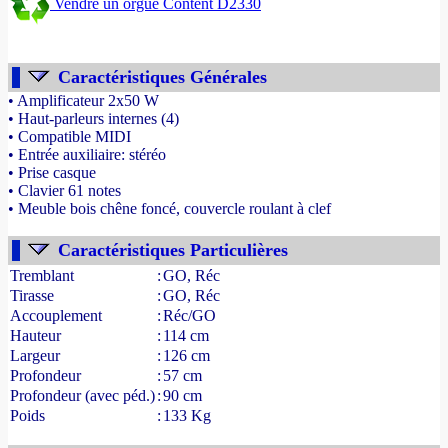
Vendre un orgue Content D2330
Caractéristiques Générales
• Amplificateur 2x50 W
• Haut-parleurs internes (4)
• Compatible MIDI
• Entrée auxiliaire: stéréo
• Prise casque
• Clavier 61 notes
• Meuble bois chêne foncé, couvercle roulant à clef
- Source : www.france-orgue.fr
Caractéristiques Particulières
Tremblant
:
GO, Réc
Tirasse
:
GO, Réc
Accouplement
:
Réc/GO
Hauteur
:
114 cm
Largeur
:
126 cm
Profondeur
:
57 cm
Profondeur (avec péd.)
:
90 cm
Poids
:
133 Kg