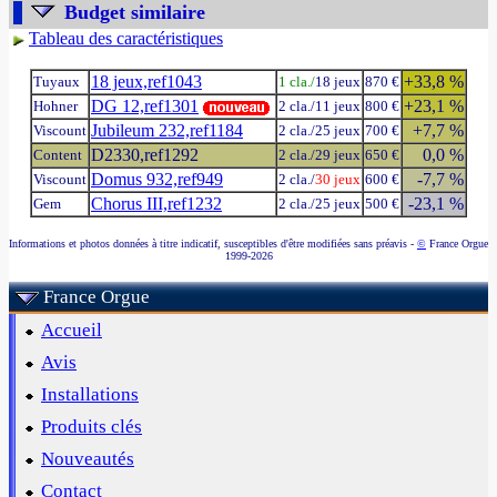
Budget similaire
Tableau des caractéristiques
18 jeux,ref1043
+33,8 %
Tuyaux
1 cla./
18 jeux
870 €
DG 12,ref1301
+23,1 %
Hohner
2 cla./11 jeux
800 €
Jubileum 232,ref1184
+7,7 %
Viscount
2 cla./25 jeux
700 €
D2330,ref1292
0,0 %
Content
2 cla./29 jeux
650 €
Domus 932,ref949
-7,7 %
Viscount
2 cla./
30 jeux
600 €
Chorus III,ref1232
-23,1 %
Gem
2 cla./25 jeux
500 €
Informations et photos données à titre indicatif, susceptibles d'être modifiées sans préavis -
©
France Orgue
1999-2026
France Orgue
Accueil
Avis
Installations
Produits clés
Nouveautés
Contact